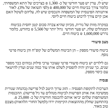
שיש לו, עדין יש פער חודשי של כ- 1,300 ₪ בצרכים של התא המשפחתי,
כלומר צורך בביטוח חיים של 400,000 ₪ (לפי תשואה של 3%). לאור
איתנותה הפיננסית של המשפחה והנכסים שיש לה, עליהם לשקול האם
אכן קיים צורך לרכוש ביטוח חיים ליוסי.
במקרה מוות של נורית, מכיוון שהיא צברה סכום קטן יחסית בביטוח
המנהלים שלה, יש פער חודשי גדול יותר של 5,500 ₪ בחודש, כלומר
נדרש 1,600,000 ₪ ביטוח חיים.
מצב סיעודי
ביטוח סיעודי מספק – הן הביטוח המשלים של קופ"ח והן ביטוח פרטי
נוסף.
גם לילדים יש ביטוח סיעודי פרטי שצובר ערכי סילוק גבוהים כבר מספר
שנים, כך שניתן יהיה להפסיק לשלם אותו עוד כמה שנים ועדין להישאר
עם כיסוי מספק.
פנסיה
הערכות לתקופת הפנסיה – הזוג ערוך היטב לגיל פרישה (בהנחה שנורית
ממשיכה את אותן הפרשות לביטוח מנהלים עד גיל פרישה). ההכנסות
המשותפות שלהם יביאו אותם להכנסה חודשית של כ- 25,000 ₪.
בהתחשב שחלק מההוצאות הקיימות ירדו (למשל החזרי הלוואות) מצבם
טוב מאוד.