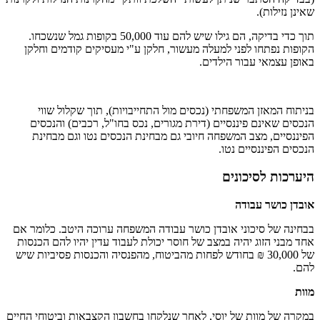
שאינן נזילות).
תוך כדי בדיקה, הם גילו שיש להם עוד 50,000 בקופות גמל שנשכחו.
הקופות נפתחו לפני למעלה מעשור, חלקן ע"י מעסיקים קודמים וחלקן
באופן עצמאי עבור הילדים.
בניתוח המאזן המשפחתי (נכסים מול התחייבויות), תוך שקלול שווי
הנכסים שאינם פיננסיים (דירת מגורים, נכס בחו"ל, רכבים) והנכסים
הפיננסיים, מצב המשפחה חיובי גם מבחינת הנכסים נטו וגם מבחינת
הנכסים הפיננסיים נטו.
היערכות לסיכונים
אובדן כושר עבודה
בבחינה של סיכוני אובדן כושר עבודה המשפחה ערוכה היטב. כלומר אם
אחד מבני הזוג יהיה במצב של חוסר יכולת לעבוד עדין יהיו להם הכנסות
של 30,000 ₪ בחודש לפחות מהביטוח, מהפנסיה והכנסות פסיביות שיש
להם.
מוות
במקרה של מוות של יוסי, לאחר שנלקחו בחשבון הקצבאות וביטוחי החיים