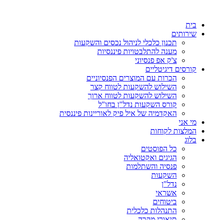
דלג
לתוכן
בית
שירותים
תכנון כלכלי לניהול נכסים והשקעות
מענה להתלבטויות פיננסיות
צ'ק אפ פנסיוני
קורסים דיגיטליים
הכרות עם המוצרים הפנסיוניים
השילוש להשקעות לטווח קצר
השילוש להשקעות לטווח ארוך
קורס השקעות נדל"ן בחו"ל
האקדמיה של איל פיק לאוריינות פיננסית
מי אני
המלצות לקוחות
בלוג
כל הפוסטים
הגיגים ואקטואליה
פנסיה והשתלמות
השקעות
נדל"ן
אשראי
ביטוחים
התנהלות כלכלית
תיאורי מקרה