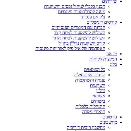
שירותים
תכנון כלכלי לניהול נכסים והשקעות
מענה להתלבטויות פיננסיות
צ'ק אפ פנסיוני
קורסים דיגיטליים
הכרות עם המוצרים הפנסיוניים
השילוש להשקעות לטווח קצר
השילוש להשקעות לטווח ארוך
קורס השקעות נדל"ן בחו"ל
האקדמיה של איל פיק לאוריינות פיננסית
מי אני
המלצות לקוחות
בלוג
כל הפוסטים
הגיגים ואקטואליה
פנסיה והשתלמות
השקעות
נדל"ן
אשראי
ביטוחים
התנהלות כלכלית
תיאורי מקרה
סרטונים
מחשבונים
מחשבון ריבית ד'ריבית