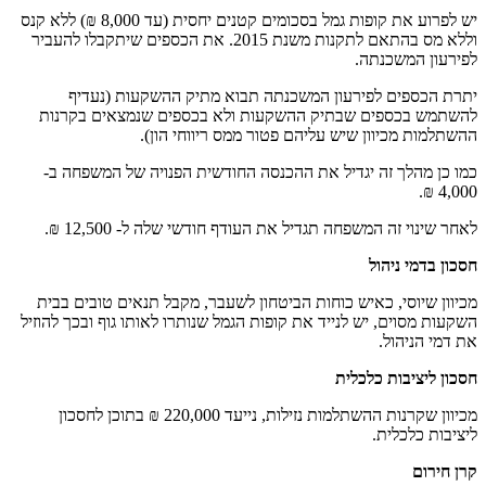
יש לפרוע את קופות גמל בסכומים קטנים יחסית (עד 8,000 ₪) ללא קנס
וללא מס בהתאם לתקנות משנת 2015. את הכספים שיתקבלו להעביר
לפירעון המשכנתה.
יתרת הכספים לפירעון המשכנתה תבוא מתיק ההשקעות (נעדיף
להשתמש בכספים שבתיק ההשקעות ולא בכספים שנמצאים בקרנות
ההשתלמות מכיוון שיש עליהם פטור ממס ריווחי הון).
כמו כן מהלך זה יגדיל את ההכנסה החודשית הפנויה של המשפחה ב-
4,000 ₪.
לאחר שינוי זה המשפחה תגדיל את העודף חודשי שלה ל- 12,500 ₪.
חסכון בדמי ניהול
מכיוון שיוסי, כאיש כוחות הביטחון לשעבר, מקבל תנאים טובים בבית
השקעות מסוים, יש לנייד את קופות הגמל שנותרו לאותו גוף ובכך להוזיל
את דמי הניהול.
חסכון ליציבות כלכלית
מכיוון שקרנות ההשתלמות נזילות, נייעד 220,000 ₪ בתוכן לחסכון
ליציבות כלכלית.
קרן חירום