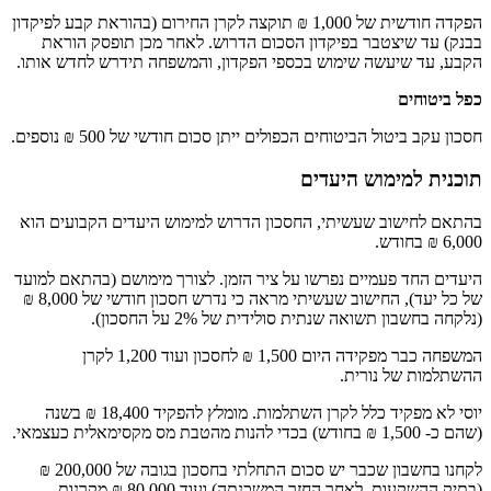
הפקדה חודשית של 1,000 ₪ תוקצה לקרן החירום (בהוראת קבע לפיקדון
בבנק) עד שיצטבר בפיקדון הסכום הדרוש. לאחר מכן תופסק הוראת
הקבע, עד שיעשה שימוש בכספי הפקדון, והמשפחה תידרש לחדש אותו.
כפל ביטוחים
חסכון עקב ביטול הביטוחים הכפולים ייתן סכום חודשי של 500 ₪ נוספים.
תוכנית למימוש היעדים
בהתאם לחישוב שעשיתי, החסכון הדרוש למימוש היעדים הקבועים הוא
6,000 ₪ בחודש.
היעדים החד פעמיים נפרשו על ציר הזמן. לצורך מימושם (בהתאם למועד
של כל יעד), החישוב שעשיתי מראה כי נדרש חסכון חודשי של 8,000 ₪
(נלקחה בחשבון תשואה שנתית סולידית של 2% על החסכון).
המשפחה כבר מפקידה היום 1,500 ₪ לחסכון ועוד 1,200 לקרן
ההשתלמות של נורית.
יוסי לא מפקיד כלל לקרן השתלמות. מומלץ להפקיד 18,400 ₪ בשנה
(שהם כ- 1,500 ₪ בחודש) בכדי להנות מהטבת מס מקסימאלית כעצמאי.
לקחנו בחשבון שכבר יש סכום התחלתי בחסכון בגובה של 200,000 ₪
(בתיק ההשקעות, לאחר החזר המשכנתה) ועוד 80,000 ₪ מקרנות