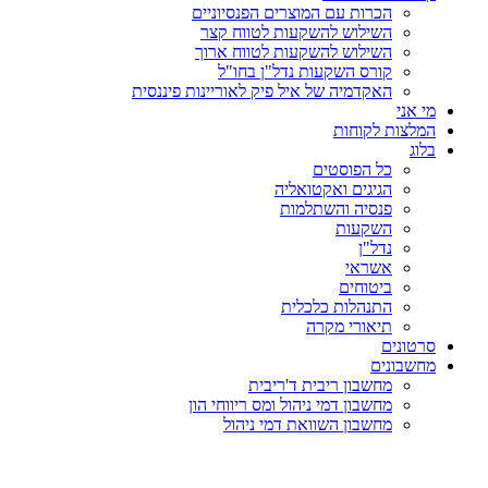
הכרות עם המוצרים הפנסיוניים
השילוש להשקעות לטווח קצר
השילוש להשקעות לטווח ארוך
קורס השקעות נדל"ן בחו"ל
האקדמיה של איל פיק לאוריינות פיננסית
מי אני
המלצות לקוחות
בלוג
כל הפוסטים
הגיגים ואקטואליה
פנסיה והשתלמות
השקעות
נדל"ן
אשראי
ביטוחים
התנהלות כלכלית
תיאורי מקרה
סרטונים
מחשבונים
מחשבון ריבית ד'ריבית
מחשבון דמי ניהול ומס ריווחי הון
מחשבון השוואת דמי ניהול