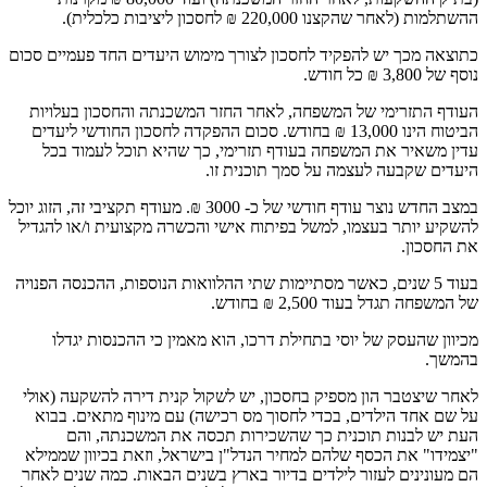
ההשתלמות (לאחר שהקצנו 220,000 ₪ לחסכון ליציבות כלכלית).
כתוצאה מכך יש להפקיד לחסכון לצורך מימוש היעדים החד פעמיים סכום
נוסף של 3,800 ₪ כל חודש.
העודף התזרימי של המשפחה, לאחר החזר המשכנתה והחסכון בעלויות
הביטוח הינו 13,000 ₪ בחודש. סכום ההפקדה לחסכון החודשי ליעדים
עדין משאיר את המשפחה בעודף תזרימי, כך שהיא תוכל לעמוד בכל
היעדים שקבעה לעצמה על סמך תוכנית זו.
במצב החדש נוצר עודף חודשי של כ- 3000 ₪. מעודף תקציבי זה, הזוג יוכל
להשקיע יותר בעצמו, למשל בפיתוח אישי והכשרה מקצועית ו/או להגדיל
את החסכון.
בעוד 5 שנים, כאשר מסתיימות שתי ההלוואות הנוספות, ההכנסה הפנויה
של המשפחה תגדל בעוד 2,500 ₪ בחודש.
מכיוון שהעסק של יוסי בתחילת דרכו, הוא מאמין כי ההכנסות יגדלו
בהמשך.
לאחר שיצטבר הון מספיק בחסכון, יש לשקול קנית דירה להשקעה (אולי
על שם אחד הילדים, בכדי לחסוך מס רכישה) עם מינוף מתאים. בבוא
העת יש לבנות תוכנית כך שהשכירות תכסה את המשכנתה, והם
"יצמידו" את הכסף שלהם למחיר הנדל"ן בישראל, וזאת בכיוון שממילא
הם מעונינים לעזור לילדים בדיור בארץ בשנים הבאות. כמה שנים לאחר