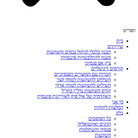
תפריט
בית
שירותים
תכנון כלכלי לניהול נכסים והשקעות
מענה להתלבטויות פיננסיות
צ'ק אפ פנסיוני
קורסים דיגיטליים
הכרות עם המוצרים הפנסיוניים
השילוש להשקעות לטווח קצר
השילוש להשקעות לטווח ארוך
קורס השקעות נדל"ן בחו"ל
האקדמיה של איל פיק לאוריינות פיננסית
מי אני
המלצות לקוחות
בלוג
כל הפוסטים
הגיגים ואקטואליה
פנסיה והשתלמות
השקעות