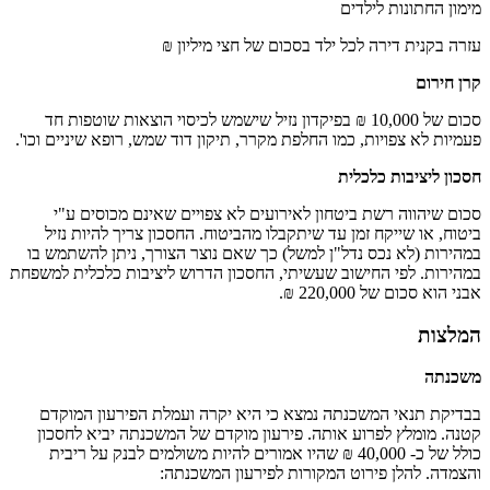
מימון החתונות לילדים
עזרה בקנית דירה לכל ילד בסכום של חצי מיליון ₪
קרן חירום
סכום של 10,000 ₪ בפיקדון נזיל שישמש לכיסוי הוצאות שוטפות חד
פעמיות לא צפויות, כמו החלפת מקרר, תיקון דוד שמש, רופא שיניים וכו'.
חסכון ליציבות כלכלית
סכום שיהווה רשת ביטחון לאירועים לא צפויים שאינם מכוסים ע"י
ביטוח, או שייקח זמן עד שיתקבלו מהביטוח. החסכון צריך להיות נזיל
במהירות (לא נכס נדל"ן למשל) כך שאם נוצר הצורך, ניתן להשתמש בו
במהירות. לפי החישוב שעשיתי, החסכון הדרוש ליציבות כלכלית למשפחת
אבני הוא סכום של 220,000 ₪.
המלצות
משכנתה
בבדיקת תנאי המשכנתה נמצא כי היא יקרה ועמלת הפירעון המוקדם
קטנה. מומלץ לפרוע אותה. פירעון מוקדם של המשכנתה יביא לחסכון
כולל של כ- 40,000 ₪ שהיו אמורים להיות משולמים לבנק על ריבית
והצמדה. להלן פירוט המקורות לפירעון המשכנתה: