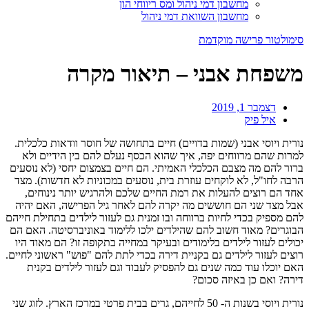
מחשבון דמי ניהול ומס ריווחי הון
מחשבון השוואת דמי ניהול
סימולטור פרישה מוקדמת
משפחת אבני – תיאור מקרה
דצמבר 1, 2019
איל פיק
נורית ויוסי אבני (שמות בדויים) חיים בתחושה של חוסר וודאות כלכלית.
למרות שהם מרווחים יפה, איך שהוא הכסף נעלם להם בין הידיים ולא
ברור להם מה מצבם הכלכלי האמיתי. הם חיים בצמצום יחסי (לא נוסעים
הרבה לחו"ל, לא לוקחים עוזרת בית, נוסעים במכוניות לא חדשות). מצד
אחד הם רוצים להעלות את רמת החיים שלכם ולהרגיש יותר נינוחים,
אבל מצד שני הם חוששים מה יקרה להם לאחר גיל הפרישה, האם יהיה
להם מספיק בכדי לחיות ברווחה ובו זמנית גם לעזור לילדים בתחילת חייהם
הבוגרים? מאוד חשוב להם שהילדים ילכו ללימוד באוניברסיטה. האם הם
יכולים לעזור לילדים בלימודים ובעיקר במחייה בתקופה זו? הם מאוד היו
רוצים לעזור לילדים גם בקניית דירה בכדי לתת להם "פוש" ראשוני לחיים.
האם יוכלו עוד כמה שנים גם להפסיק לעבוד וגם לעזור לילדים בקנית
דירה? ואם כן באיזה סכום?
נורית ויוסי בשנות ה- 50 לחייהם, גרים בבית פרטי במרכז הארץ. לזוג שני