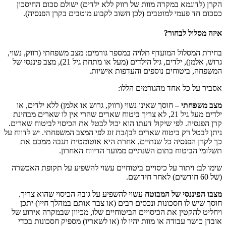
הקרן (לדוגמא במקרה מוות של רווק ללא ילדים) ישולם סכום החיסכון
כסכום חד פעמי למוטבים (לכן חשוב לקבוע מוטבים בקרן הפנסיה).
איזה מסלול לבחור?
בחירת המסלול המועדף תלויה במספר גורמים: מצב משפחתי (רווק, נשוי,
גרוש, אלמן), ילדים, גיל הילדים (מעל או מתחת גיל 21), מצב פיננסי של
המשפחה, ביטוחים נוספים והעדפות אישיות.
אסביר על כל אחד מהגורמים הללו:
מצב משפחתי
– חוסך שאינו נשוי (רווק, גרוש או אלמן) ללא ילדים, או
ילדים מעל גיל 21, לא צריך ביטוח שארים שהרי אין לו שארים מבחינת
קרן הפנסיה. לפי שיקול דעתו הוא יכול לבטל את הכיסוי לביטוח שארים.
ניתן לבטל רק ביטוח שארים לבן/בת זוג לפי המצב המשפחתי. יש לדווח על
כך לקרן הפנסיה כל שנתיים, אחרת היא אוטומטית תגבה ממכם את
תשלומי הביטוח בתום השנתיים ממועד הדיווח האחרון.
שימו לב: ויתור על כיסויים ביטוחיים עשוי להשפיע על תקופת האכשרה
(של 60 חודשים) לאחר חידושם.
מצבו הפיננסי של המבוטח
עשוי להשפיע על גובה הכיסוי שהוא צריך.
חוסך שיש לו חסכונות ונכסים רבים (או צבר אותם במהלך חייו) יתכן
ויחליט להקטין את הכיסויים הביטוחיים שלו, מכיוון שבמקרה אירוע של
אובדן כושר עבודה או מוות יהיו לו (או לשאריו) מספיק חסכונות בכדי