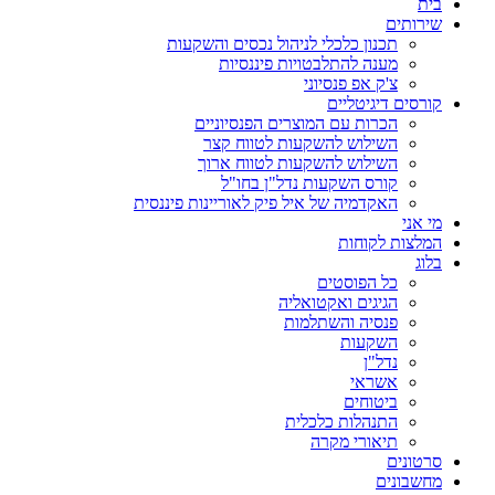
בית
שירותים
תכנון כלכלי לניהול נכסים והשקעות
מענה להתלבטויות פיננסיות
צ'ק אפ פנסיוני
קורסים דיגיטליים
הכרות עם המוצרים הפנסיוניים
השילוש להשקעות לטווח קצר
השילוש להשקעות לטווח ארוך
קורס השקעות נדל"ן בחו"ל
האקדמיה של איל פיק לאוריינות פיננסית
מי אני
המלצות לקוחות
בלוג
כל הפוסטים
הגיגים ואקטואליה
פנסיה והשתלמות
השקעות
נדל"ן
אשראי
ביטוחים
התנהלות כלכלית
תיאורי מקרה
סרטונים
מחשבונים