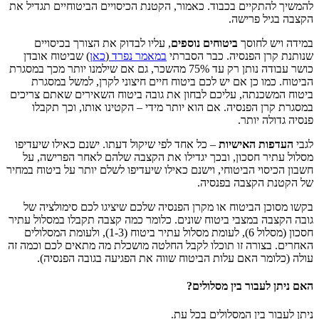
להמשיך להתקיים בכבוד. כאמור, הקטנת הכיסויים הביטוחיים תגדיל את
הקצבה בגיל פרישה.
במידה ויש לחוסך
ביטוחים נוספים
, עליו לבדוק את הצורך בכיסויים
שנותנת קרן הפנסיה. כבר הסברתי
במאמר נפרד
(
כאן
) שביטוח אובדן
כושר עבודה נותן רק עד 75% מהשכר, גם אם שילמנו יותר מכך במסגרת
הביטוח. כמו כן אם יש לכם ביטוח חיים חיצוני לקרן, למשל במסגרת
ביטוח המשכנתה, עליכם לבחון את גובה ביטוח השאירים שאתם צריכים
במסגרת קרן הפנסיה. אם הוא יותר מידי – הקטינו אותו, וכך תקבלו
פנסיה גדולה יותר.
לגבי
העדפות האישיות
– כל אחד לפי שיקול דעתו. ישנם כאילו שיעדיפו
מסלול עתיר חסכון, ובכך יגדילו את הקצבה שלהם לאחר הפרישה, על
חשבון הכיסוי הביטוחי, וישנם כאילו שיעדיפו לשלם יותר על ביטוח במחיר
של הקטנת הקצבה בפנסיה.
בקשו מסוכן הביטוח או מקרן הפנסיה שלכם שיציגו לכם סימולציה של
גובה הקצבה במצבי ביטוח שונים. כלומר כמה קצבה תקבלו במסלול עתיר
חסכון (מסלול 6), לעומת מסלול עתיר ביטוח (1-3), ולעומת המסלולים
האחרים. בצורה זו תוכלו לקבל החלטה מושכלת מה מתאים לכם וכמה זה
עולה (כלומר האם עלות הביטוח שווה את הפגיעה בגובה הפנסיה).
האם ניתן לעבור בין מסלולים?
ניתן לעבור בין המסלולים בכל עת.