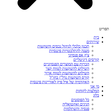
תפריט
בית
שירותים
תכנון כלכלי לניהול נכסים והשקעות
מענה להתלבטויות פיננסיות
צ'ק אפ פנסיוני
קורסים דיגיטליים
הכרות עם המוצרים הפנסיוניים
השילוש להשקעות לטווח קצר
השילוש להשקעות לטווח ארוך
קורס השקעות נדל"ן בחו"ל
האקדמיה של איל פיק לאוריינות פיננסית
מי אני
המלצות לקוחות
בלוג
כל הפוסטים
הגיגים ואקטואליה
פנסיה והשתלמות