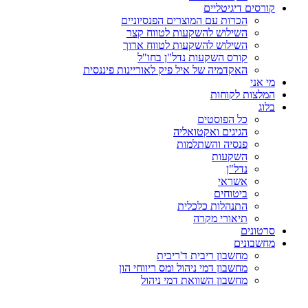
קורסים דיגיטליים
הכרות עם המוצרים הפנסיוניים
השילוש להשקעות לטווח קצר
השילוש להשקעות לטווח ארוך
קורס השקעות נדל"ן בחו"ל
האקדמיה של איל פיק לאוריינות פיננסית
מי אני
המלצות לקוחות
בלוג
כל הפוסטים
הגיגים ואקטואליה
פנסיה והשתלמות
השקעות
נדל"ן
אשראי
ביטוחים
התנהלות כלכלית
תיאורי מקרה
סרטונים
מחשבונים
מחשבון ריבית ד'ריבית
מחשבון דמי ניהול ומס ריווחי הון
מחשבון השוואת דמי ניהול