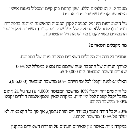
מעבר ל- 7 המסלולים הללו, ישנן קרנות בהן קיים "מסלול ביטוח אישי"
המאפשר קביעת שיעורי כיסוי אחרים.
גיל ההצטרפות הינו גיל הכניסה לקרן הפנסיה הראשונה ומותנה בהפקדות
רציפות (כלומר ללא הפסקה של מעל שנה בהפקדות). משיכת חלק מכספי
התגמולים עשוי לקבוע מחדש את גיל ההצטרפות.
מה מקבלים השארים?
אסביר בקצרה מה מקבלים השארים במקרה מוות של המבוטח.
לצורך הנוחות של ההסבר אניח שהמבוטח נמצא במסלול של 100%
שארים והשכר המבוטח הינו 10,000 ₪.
האלמן/אלמנה יקבלו לכל ימי חייהם 60% מהשכר המבוטח (6,000 ₪).
כל היתומים יחד יקבלו 40% מהשכר המבוטח (4,000 ₪) עד גיל 21 (יתום
מוגבל יקבל קצבה לכל ימי חייו). במקרה שאין אלמן/אלמנה הילדים יקבלו
100% מהשכר הקובע.
20% יקבל הורה נתמך (במידה ויש הורה נתמך), אך סך כל הקצבאות לא
יעלה על 100% מהשכר הקובע.
במקרה מוות כאשר אין שאירים העונים על הגדרת השאירים בתקנון