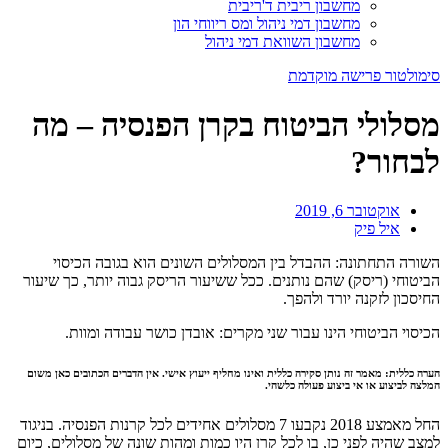
מחשבון ריבית ד'ריבית
מחשבון דמי ניהול ומס ריווחי הון
מחשבון השוואת דמי ניהול
סימולטור פרישה מוקדמת
מסלולי הביטוח בקרן הפנסיה – מה
לבחור?
אוקטובר 6, 2019
איל פיק
השורה התחתונה: ההבדל בין המסלולים השונים הוא בגובה הכיסוי
הביטוחי (ריסק) שהם נותנים. ככל ששיעור הריסק גבוה יותר, כך שיעור
החיסכון לזקנה יורד ולהפך.
הכיסוי הביטוחי הינו עבור שני מקרים: אובדן כושר עבודה ומוות.
הערה כללית: מאמר זה נותן סקירה כללית ואינו מחליף ייעוץ אישי. אין הדברים הכתובים כאן משום
המלצה לביצוע או אי ביצוע פעולה כלשהי.
החל מאמצע 2018 נקבעו 7 מסלולים אחידים לכל קרנות הפנסיה. בניגוד
למצב שהיה לפני כן, בו לכל קרן היו כמות ומהות שונה של מסלולים, כיום