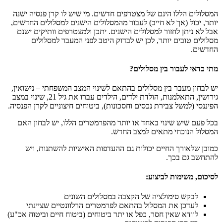
המסלולים הללו הינם של מצטרפים חדשים. מי שיש לו קרן פנסיה ישנה
יותר, יכול (אך לא חייב) לעבור מהמסלולים הישנים למסלולים החדשים,
אבל לא ניתן לחזור למסלולים הישנים. יתכן ולמצטרפים וותיקים ישנם
מסלולים טובים יותר, לכן יש לבדוק היטב לפני המעבר למסלולים
החדשים.
מתי כדאי לעבור בין מסלולים?
יש לבחון מעבר בין מסלולים בהתאם לשינוי המצב המשפחתי – נישואין,
גירושין, התאלמנות, הולדת ילדים, הילדים עברו את גיל 21, שינוי במצב
הפיננסי (למשל צבירת נכסים וחסכונות), ביטוחים חיצוניים לקרן הפנסיה.
בכל פעם שיש שינוי באחד או יותר מהפרמטרים הללו, יש לבחון האם
המסלול הנוכחי מתאים למצב החדש.
כמובן שלאורך החיים יכולות גם ההעדפות האישיות להשתנות, ויש
להתחשב גם בכך.
לסיכום, משימות לביצוע:
לבקש סימולציה של הקצבה במסלולים השונים
לעדכן את המסלול בהתאם לפרמטרים הרלוונטיים שציינתי
לוודא שאין חסר, כפל או יתר ביטוחים (ביטוח חיים וביטוח אכ"ע)