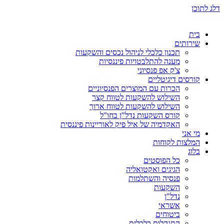
דלג לתוכן
בית
שירותים
תכנון כלכלי לניהול נכסים והשקעות
מענה להתלבטויות פיננסיות
צ'ק אפ פנסיוני
קורסים דיגיטליים
הכרות עם המוצרים הפנסיוניים
השילוש להשקעות לטווח קצר
השילוש להשקעות לטווח ארוך
קורס השקעות נדל"ן בחו"ל
האקדמיה של איל פיק לאוריינות פיננסית
מי אני
המלצות לקוחות
בלוג
כל הפוסטים
הגיגים ואקטואליה
פנסיה והשתלמות
השקעות
נדל"ן
אשראי
ביטוחים
התנהלות כלכלית