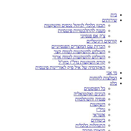
דלג
לתוכן
בית
שירותים
תכנון כלכלי לניהול נכסים והשקעות
מענה להתלבטויות פיננסיות
צ'ק אפ פנסיוני
קורסים דיגיטליים
הכרות עם המוצרים הפנסיוניים
השילוש להשקעות לטווח קצר
השילוש להשקעות לטווח ארוך
קורס השקעות נדל"ן בחו"ל
האקדמיה של איל פיק לאוריינות פיננסית
מי אני
המלצות לקוחות
בלוג
כל הפוסטים
הגיגים ואקטואליה
פנסיה והשתלמות
השקעות
נדל"ן
אשראי
ביטוחים
התנהלות כלכלית
תיאורי מקרה