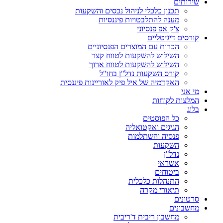
שירותים
תכנון כלכלי לניהול נכסים והשקעות
מענה להתלבטויות פיננסיות
צ'ק אפ פנסיוני
קורסים דיגיטליים
הכרות עם המוצרים הפנסיוניים
השילוש להשקעות לטווח קצר
השילוש להשקעות לטווח ארוך
קורס השקעות נדל"ן בחו"ל
האקדמיה של איל פיק לאוריינות פיננסית
מי אני
המלצות לקוחות
בלוג
כל הפוסטים
הגיגים ואקטואליה
פנסיה והשתלמות
השקעות
נדל"ן
אשראי
ביטוחים
התנהלות כלכלית
תיאורי מקרה
סרטונים
מחשבונים
מחשבון ריבית ד'ריבית