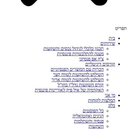
תפריט
בית
שירותים
תכנון כלכלי לניהול נכסים והשקעות
מענה להתלבטויות פיננסיות
צ'ק אפ פנסיוני
קורסים דיגיטליים
הכרות עם המוצרים הפנסיוניים
השילוש להשקעות לטווח קצר
השילוש להשקעות לטווח ארוך
קורס השקעות נדל"ן בחו"ל
האקדמיה של איל פיק לאוריינות פיננסית
מי אני
המלצות לקוחות
בלוג
כל הפוסטים
הגיגים ואקטואליה
פנסיה והשתלמות
השקעות