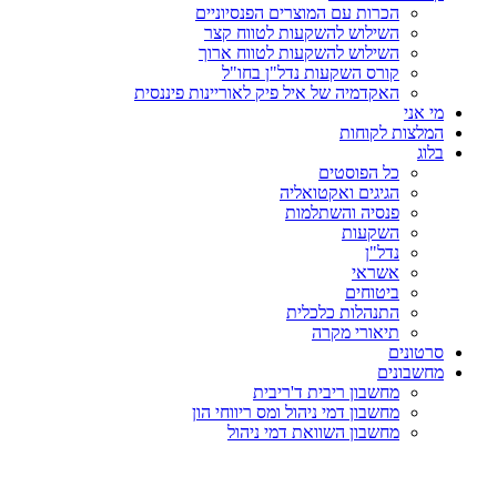
הכרות עם המוצרים הפנסיוניים
השילוש להשקעות לטווח קצר
השילוש להשקעות לטווח ארוך
קורס השקעות נדל"ן בחו"ל
האקדמיה של איל פיק לאוריינות פיננסית
מי אני
המלצות לקוחות
בלוג
כל הפוסטים
הגיגים ואקטואליה
פנסיה והשתלמות
השקעות
נדל"ן
אשראי
ביטוחים
התנהלות כלכלית
תיאורי מקרה
סרטונים
מחשבונים
מחשבון ריבית ד'ריבית
מחשבון דמי ניהול ומס ריווחי הון
מחשבון השוואת דמי ניהול