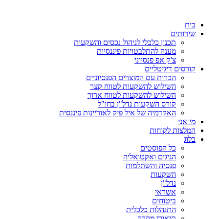
דלג
לתוכן
בית
שירותים
תכנון כלכלי לניהול נכסים והשקעות
מענה להתלבטויות פיננסיות
צ'ק אפ פנסיוני
קורסים דיגיטליים
הכרות עם המוצרים הפנסיוניים
השילוש להשקעות לטווח קצר
השילוש להשקעות לטווח ארוך
קורס השקעות נדל"ן בחו"ל
האקדמיה של איל פיק לאוריינות פיננסית
מי אני
המלצות לקוחות
בלוג
כל הפוסטים
הגיגים ואקטואליה
פנסיה והשתלמות
השקעות
נדל"ן
אשראי
ביטוחים
התנהלות כלכלית
תיאורי מקרה