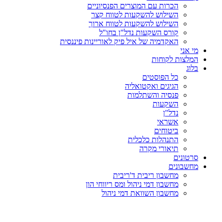
הכרות עם המוצרים הפנסיוניים
השילוש להשקעות לטווח קצר
השילוש להשקעות לטווח ארוך
קורס השקעות נדל"ן בחו"ל
האקדמיה של איל פיק לאוריינות פיננסית
מי אני
המלצות לקוחות
בלוג
כל הפוסטים
הגיגים ואקטואליה
פנסיה והשתלמות
השקעות
נדל"ן
אשראי
ביטוחים
התנהלות כלכלית
תיאורי מקרה
סרטונים
מחשבונים
מחשבון ריבית ד'ריבית
מחשבון דמי ניהול ומס ריווחי הון
מחשבון השוואת דמי ניהול