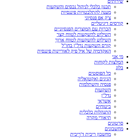
שירותים
תכנון כלכלי לניהול נכסים והשקעות
מענה להתלבטויות פיננסיות
צ'ק אפ פנסיוני
קורסים דיגיטליים
הכרות עם המוצרים הפנסיוניים
השילוש להשקעות לטווח קצר
השילוש להשקעות לטווח ארוך
קורס השקעות נדל"ן בחו"ל
האקדמיה של איל פיק לאוריינות פיננסית
מי אני
המלצות לקוחות
בלוג
כל הפוסטים
הגיגים ואקטואליה
פנסיה והשתלמות
השקעות
נדל"ן
אשראי
ביטוחים
התנהלות כלכלית
תיאורי מקרה
סרטונים
מחשבונים
מחשבון ריבית ד'ריבית