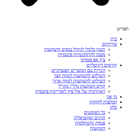
תפריט
בית
שירותים
תכנון כלכלי לניהול נכסים והשקעות
מענה להתלבטויות פיננסיות
צ'ק אפ פנסיוני
קורסים דיגיטליים
הכרות עם המוצרים הפנסיוניים
השילוש להשקעות לטווח קצר
השילוש להשקעות לטווח ארוך
קורס השקעות נדל"ן בחו"ל
האקדמיה של איל פיק לאוריינות פיננסית
מי אני
המלצות לקוחות
בלוג
כל הפוסטים
הגיגים ואקטואליה
פנסיה והשתלמות
השקעות