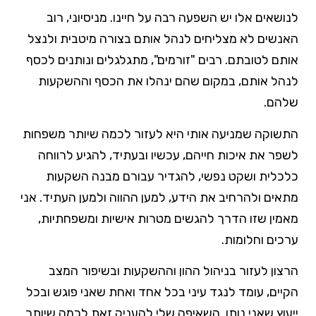
לנושאים אלו יש השפעה רבה על חיינו. מניסיוני, רוב
האנשים לא מצליחים לנהל אותם בצורה מיטבית ולנצל
אותם לטובתם. רבים "זורמים", מתגלגלים ונותנים לכסף
לנהל אותם, במקום שהם ינהלו את הכסף וההשקעות
שלהם.
התשוקה שמניעה אותי היא לעזור לכמה שיותר משפחות
לשפר את איכות חייהם, עכשיו ובעתיד, להגיע לרווחה
כלכלית ושקט נפשי, להגדיר עבורם מבנה השקעות
מתאים ולהרחיב את הידע, למען ההווה ולמען העתיד. אני
מאמין שזו הדרך להגשים מטרות אישיות ומשפחתיות,
ערכים וחלומות.
הרצון לעזור בניהול ההון וההשקעות ובשיפור המצב
הקיים, עומד לנגד עיני בכל אחד ואחת שאני פוגש ובכל
ייעוץ שאני נותן. השאיפה שלי להעניק זאת לכמה שיותר