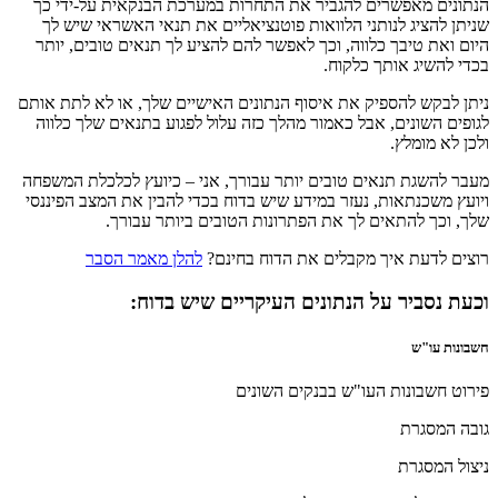
הנתונים מאפשרים להגביר את התחרות במערכת הבנקאית על-ידי כך
שניתן להציג לנותני הלוואות פוטנציאליים את תנאי האשראי שיש לך
היום ואת טיבך כלווה, וכך לאפשר להם להציע לך תנאים טובים, יותר
בכדי להשיג אותך כלקוח.
ניתן לבקש להספיק את איסוף הנתונים האישיים שלך, או לא לתת אותם
לגופים השונים, אבל כאמור מהלך כזה עלול לפגוע בתנאים שלך כלווה
ולכן לא מומלץ.
מעבר להשגת תנאים טובים יותר עבורך, אני – כיועץ לכלכלת המשפחה
ויועץ משכנתאות, נעזר במידע שיש בדוח בכדי להבין את המצב הפיננסי
שלך, וכך להתאים לך את הפתרונות הטובים ביותר עבורך.
רוצים לדעת איך מקבלים את הדוח בחינם?
להלן מאמר הסבר
וכעת נסביר על הנתונים העיקריים שיש בדוח:
חשבונות עו"ש
פירוט חשבונות העו"ש בבנקים השונים
גובה המסגרת
ניצול המסגרת