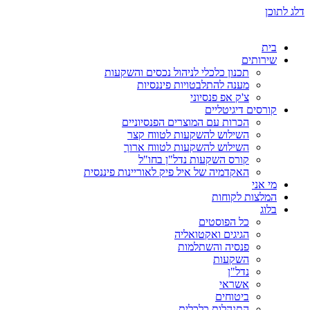
דלג לתוכן
בית
שירותים
תכנון כלכלי לניהול נכסים והשקעות
מענה להתלבטויות פיננסיות
צ'ק אפ פנסיוני
קורסים דיגיטליים
הכרות עם המוצרים הפנסיוניים
השילוש להשקעות לטווח קצר
השילוש להשקעות לטווח ארוך
קורס השקעות נדל"ן בחו"ל
האקדמיה של איל פיק לאוריינות פיננסית
מי אני
המלצות לקוחות
בלוג
כל הפוסטים
הגיגים ואקטואליה
פנסיה והשתלמות
השקעות
נדל"ן
אשראי
ביטוחים
התנהלות כלכלית