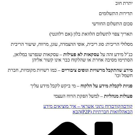
יתרת חוב
תדירות התשלומים
סכום התשלום החודשי
תאריך צפוי לתשלום הלוואת בלון (אם רלוונטי)
מסלולי הריבית: סוג ריבית, אופי ההצמדה, עוגן, מרווח, שיעור הריבית
כנ"ל מידע זהה על
עסקאות לא פעילות
– עסקאות שנפרעו במלואן,
הסתיימו מסיבה אחרת או שהלקוח כבר אינו קשור אליהן
מידע שהתקבל מרשויות וגופים ציבוריים
– כמו רשויות מקומיות, חברת
חשמל וכו'
פניות לקבלת מידע על הלקוח
– מי ביקש לקבל מידע עליך
פעולות מנהליות
– למשל הפקת הדוח העצמי
קודם
הקודם
דוח נתוני אשראי – איך מוציאים מידע
הבא
הלוואות חברתיות (P2P)
הבא