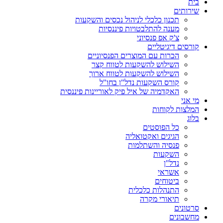
בית
שירותים
תכנון כלכלי לניהול נכסים והשקעות
מענה להתלבטויות פיננסיות
צ'ק אפ פנסיוני
קורסים דיגיטליים
הכרות עם המוצרים הפנסיוניים
השילוש להשקעות לטווח קצר
השילוש להשקעות לטווח ארוך
קורס השקעות נדל"ן בחו"ל
האקדמיה של איל פיק לאוריינות פיננסית
מי אני
המלצות לקוחות
בלוג
כל הפוסטים
הגיגים ואקטואליה
פנסיה והשתלמות
השקעות
נדל"ן
אשראי
ביטוחים
התנהלות כלכלית
תיאורי מקרה
סרטונים
מחשבונים