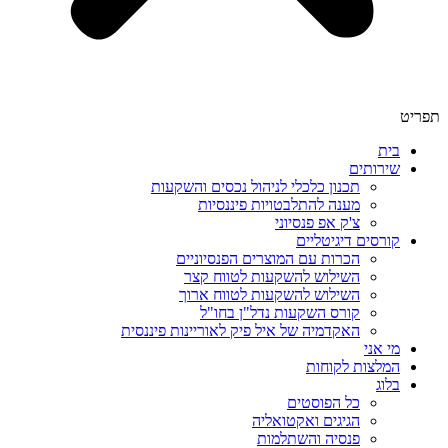
תפריט
בית
שירותים
תכנון כלכלי לניהול נכסים והשקעות
מענה להתלבטויות פיננסיות
צ'ק אפ פנסיוני
קורסים דיגיטליים
הכרות עם המוצרים הפנסיוניים
השילוש להשקעות לטווח קצר
השילוש להשקעות לטווח ארוך
קורס השקעות נדל"ן בחו"ל
האקדמיה של איל פיק לאוריינות פיננסית
מי אני
המלצות לקוחות
בלוג
כל הפוסטים
הגיגים ואקטואליה
פנסיה והשתלמות