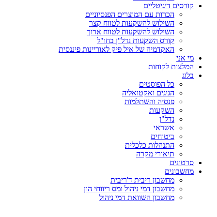
קורסים דיגיטליים
הכרות עם המוצרים הפנסיוניים
השילוש להשקעות לטווח קצר
השילוש להשקעות לטווח ארוך
קורס השקעות נדל"ן בחו"ל
האקדמיה של איל פיק לאוריינות פיננסית
מי אני
המלצות לקוחות
בלוג
כל הפוסטים
הגיגים ואקטואליה
פנסיה והשתלמות
השקעות
נדל"ן
אשראי
ביטוחים
התנהלות כלכלית
תיאורי מקרה
סרטונים
מחשבונים
מחשבון ריבית ד'ריבית
מחשבון דמי ניהול ומס ריווחי הון
מחשבון השוואת דמי ניהול