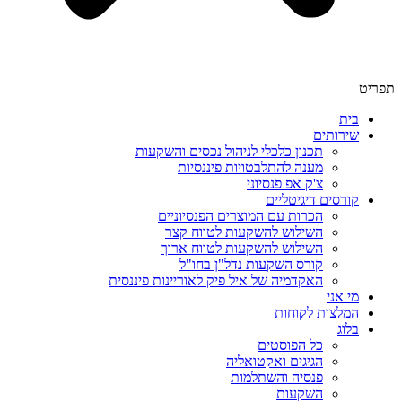
תפריט
בית
שירותים
תכנון כלכלי לניהול נכסים והשקעות
מענה להתלבטויות פיננסיות
צ'ק אפ פנסיוני
קורסים דיגיטליים
הכרות עם המוצרים הפנסיוניים
השילוש להשקעות לטווח קצר
השילוש להשקעות לטווח ארוך
קורס השקעות נדל"ן בחו"ל
האקדמיה של איל פיק לאוריינות פיננסית
מי אני
המלצות לקוחות
בלוג
כל הפוסטים
הגיגים ואקטואליה
פנסיה והשתלמות
השקעות