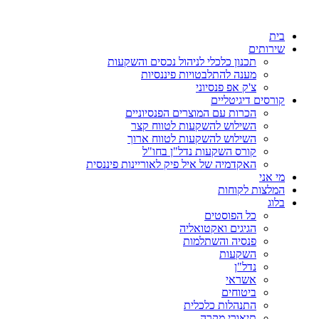
דלג
לתוכן
בית
שירותים
תכנון כלכלי לניהול נכסים והשקעות
מענה להתלבטויות פיננסיות
צ'ק אפ פנסיוני
קורסים דיגיטליים
הכרות עם המוצרים הפנסיוניים
השילוש להשקעות לטווח קצר
השילוש להשקעות לטווח ארוך
קורס השקעות נדל"ן בחו"ל
האקדמיה של איל פיק לאוריינות פיננסית
מי אני
המלצות לקוחות
בלוג
כל הפוסטים
הגיגים ואקטואליה
פנסיה והשתלמות
השקעות
נדל"ן
אשראי
ביטוחים
התנהלות כלכלית
תיאורי מקרה