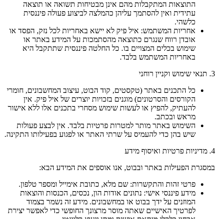
התוצאות המתקבלות מהם אינן מבטיחות תשואה או תוצאה
עתידית ואין להסתמך עליהן כהמלצה לביצוע פעולה פיננסית
כלשהי.
אחריות המשתמש: איל פיק לא יישא באחריות לכל נזק, הפסד או
אובדן רווח שנגרם כתוצאה מהסתמכות על המידע באתר או
שימוש בכלים המצויים בו. כל החלטה פיננסית שתתקבל היא
באחריות המשתמש בלבד.
3. תנאי שימוש וקניין רוחני
כל התכנים באתר (טקסטים, קוד הבוט, עיצוב המחשבונים, חומרי
הקורסים והסרטונים) מוגנים בזכויות יוצרים של איל פיק. אין
להעתיק, להפיץ או לעשות שימוש מסחרי בתכנים אלו ללא אישור
מראש ובכתב.
השימוש באתר מותר למטרות פרטיות בלבד. אין לבצע פעולות
שיש בהן כדי להעמיס על שרתי האתר או לפגוע בפעילותו התקינה.
4. מדיניות פרטיות ואיסוף מידע
במסגרת הפעילות באתר ובבוט, אנו אוספים את המידע הבא:
פרטי זהות והתקשרות: שם מלא, כתובת אימייל ומספר טלפון.
מידע פיננסי אישי: נתונים אודות הון, נכסים, הכנסות והוצאות
המוזנים על ידך בבוט או במחשבונים. מידע זה נשמר בצמוד
לפרטיך האישיים שאתה מוסר מרצונך החופשי כדי לאפשר יצירת