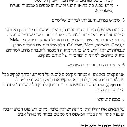
אבחון כלכלי מותאם אישית ומתן ייעוץ רלוונטי.
מידע טכני: כתובת IP ונתוני גלישה הנאספים באמצעות עוגיות
(Cookies).
5. שימוש במידע והעברתו לצדדים שלישיים
המידע משמש לבניית תוכניות עבודה, תיאום פגישות ודיוור תוכן מקצועי.
המידע אינו נמכר או מועבר לצד ג' למטרות רווח. השימוש במידע נעשה
גם באמצעות ספקי שירות התומכים בתפעול העסק, וביניהם : Make,
Google, רב-מסר, Cal.com, Meta. חלק מספקים אלו פועלים מחוץ
לגבולות ישראל, והשימוש באתר מהווה הסכמה להעברת מידע לשרתים
בחו"ל בהתאם למדיניות הפרטיות של אותם ספקים.
6. אבטחת מידע וזכויות המשתמש
אנו נוקטים באמצעי אבטחה מקובלים להגנה על המידע. זכותך לבקש בכל
עת לעיין במידע עליך, לתקנו או לבקש את מחיקתו על ידי פנייה ל-
eyal@epy.co.il. להסרה מרשימת הדיוור ניתן ללחוץ על קישור ה"הסרה"
המופיע בכל מייל.
7. סמכות שיפוט
על תנאים אלו יחולו חוקי מדינת ישראל בלבד. מקום השיפוט הבלעדי בכל
הנוגע לאתר יהיה בבתי המשפט המוסמכים במחוז מרכז/תל אביב.
ניווט מהיר באתר