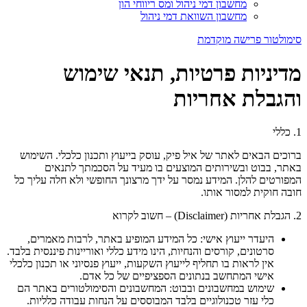
מחשבון דמי ניהול ומס ריווחי הון
מחשבון השוואת דמי ניהול
סימולטור פרישה מוקדמת
מדיניות פרטיות, תנאי שימוש
והגבלת אחריות
1. כללי
ברוכים הבאים לאתר של איל פיק, עוסק בייעוץ ותכנון כלכלי. השימוש
באתר, בבוט ובשירותים המוצעים בו מעיד על הסכמתך לתנאים
המפורטים להלן. המידע נמסר על ידך מרצונך החופשי ולא חלה עליך כל
חובה חוקית למסור אותו.
2. הגבלת אחריות (Disclaimer) – חשוב לקרוא
היעדר ייעוץ אישי: כל המידע המופיע באתר, לרבות מאמרים,
סרטונים, קורסים והנחיות, הינו מידע כללי ואוריינות פיננסית בלבד.
אין לראות בו תחליף לייעוץ השקעות, ייעוץ פנסיוני או תכנון כלכלי
אישי המתחשב בנתונים הספציפיים של כל אדם.
שימוש במחשבונים ובבוט: המחשבונים והסימולטורים באתר הם
כלי עזר טכנולוגיים בלבד המבוססים על הנחות עבודה כלליות.