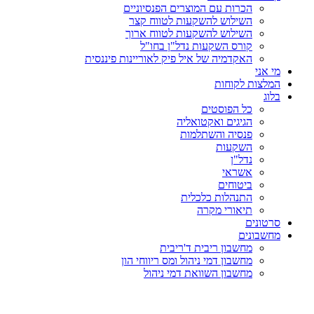
הכרות עם המוצרים הפנסיוניים
השילוש להשקעות לטווח קצר
השילוש להשקעות לטווח ארוך
קורס השקעות נדל"ן בחו"ל
האקדמיה של איל פיק לאוריינות פיננסית
מי אני
המלצות לקוחות
בלוג
כל הפוסטים
הגיגים ואקטואליה
פנסיה והשתלמות
השקעות
נדל"ן
אשראי
ביטוחים
התנהלות כלכלית
תיאורי מקרה
סרטונים
מחשבונים
מחשבון ריבית ד'ריבית
מחשבון דמי ניהול ומס ריווחי הון
מחשבון השוואת דמי ניהול