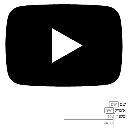
שם
אימייל
טלפון