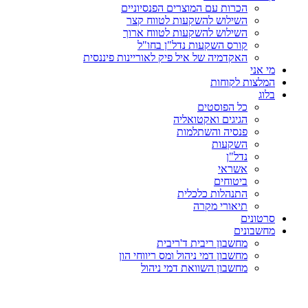
הכרות עם המוצרים הפנסיוניים
השילוש להשקעות לטווח קצר
השילוש להשקעות לטווח ארוך
קורס השקעות נדל"ן בחו"ל
האקדמיה של איל פיק לאוריינות פיננסית
מי אני
המלצות לקוחות
בלוג
כל הפוסטים
הגיגים ואקטואליה
פנסיה והשתלמות
השקעות
נדל"ן
אשראי
ביטוחים
התנהלות כלכלית
תיאורי מקרה
סרטונים
מחשבונים
מחשבון ריבית ד'ריבית
מחשבון דמי ניהול ומס ריווחי הון
מחשבון השוואת דמי ניהול