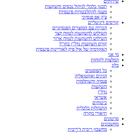
שירותים
תכנון כלכלי לניהול נכסים והשקעות
מענה להתלבטויות פיננסיות
צ'ק אפ פנסיוני
קורסים דיגיטליים
הכרות עם המוצרים הפנסיוניים
השילוש להשקעות לטווח קצר
השילוש להשקעות לטווח ארוך
קורס השקעות נדל"ן בחו"ל
האקדמיה של איל פיק לאוריינות פיננסית
מי אני
המלצות לקוחות
בלוג
כל הפוסטים
הגיגים ואקטואליה
פנסיה והשתלמות
השקעות
נדל"ן
אשראי
ביטוחים
התנהלות כלכלית
תיאורי מקרה
סרטונים
מחשבונים
מחשבון ריבית ד'ריבית