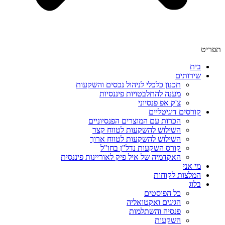
תפריט
בית
שירותים
תכנון כלכלי לניהול נכסים והשקעות
מענה להתלבטויות פיננסיות
צ'ק אפ פנסיוני
קורסים דיגיטליים
הכרות עם המוצרים הפנסיוניים
השילוש להשקעות לטווח קצר
השילוש להשקעות לטווח ארוך
קורס השקעות נדל"ן בחו"ל
האקדמיה של איל פיק לאוריינות פיננסית
מי אני
המלצות לקוחות
בלוג
כל הפוסטים
הגיגים ואקטואליה
פנסיה והשתלמות
השקעות