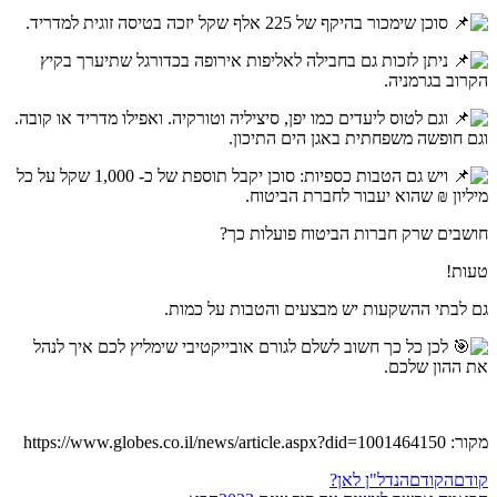
סוכן שימכור בהיקף של 225 אלף שקל יזכה בטיסה זוגית למדריד.
ניתן לזכות גם בחבילה לאליפות אירופה בכדורגל שתיערך בקיץ
הקרוב בגרמניה.
וגם לטוס ליעדים כמו יפן, סיציליה וטורקיה. ואפילו מדריד או קובה.
וגם חופשה משפחתית באגן הים התיכון.
ויש גם הטבות כספיות: סוכן יקבל תוספת של כ- 1,000 שקל על כל
מיליון ₪ שהוא יעבור לחברת הביטוח.
חושבים שרק חברות הביטוח פועלות כך?
טעות!
גם לבתי ההשקעות יש מבצעים והטבות על כמות.
לכן כל כך חשוב לשלם לגורם אובייקטיבי שימליץ לכם איך לנהל
את ההון שלכם.
מקור: https://www.globes.co.il/news/article.aspx?did=1001464150
קודם
הקודם
הנדל"ן לאן?