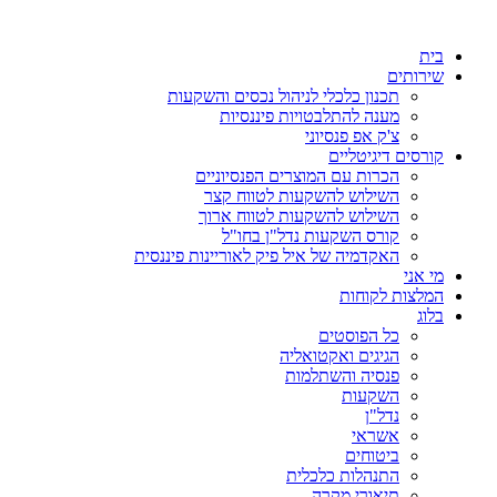
דלג
לתוכן
בית
שירותים
תכנון כלכלי לניהול נכסים והשקעות
מענה להתלבטויות פיננסיות
צ'ק אפ פנסיוני
קורסים דיגיטליים
הכרות עם המוצרים הפנסיוניים
השילוש להשקעות לטווח קצר
השילוש להשקעות לטווח ארוך
קורס השקעות נדל"ן בחו"ל
האקדמיה של איל פיק לאוריינות פיננסית
מי אני
המלצות לקוחות
בלוג
כל הפוסטים
הגיגים ואקטואליה
פנסיה והשתלמות
השקעות
נדל"ן
אשראי
ביטוחים
התנהלות כלכלית
תיאורי מקרה