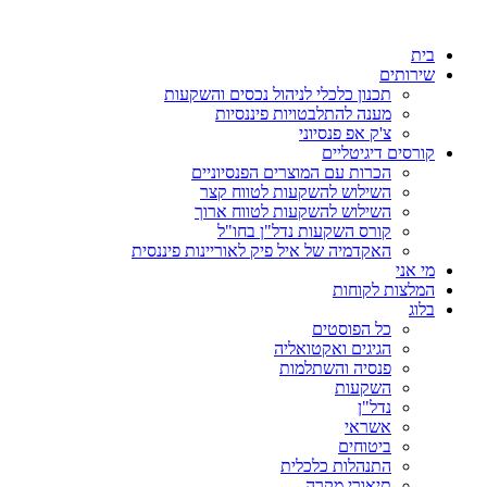
דלג
לתוכן
בית
שירותים
תכנון כלכלי לניהול נכסים והשקעות
מענה להתלבטויות פיננסיות
צ'ק אפ פנסיוני
קורסים דיגיטליים
הכרות עם המוצרים הפנסיוניים
השילוש להשקעות לטווח קצר
השילוש להשקעות לטווח ארוך
קורס השקעות נדל"ן בחו"ל
האקדמיה של איל פיק לאוריינות פיננסית
מי אני
המלצות לקוחות
בלוג
כל הפוסטים
הגיגים ואקטואליה
פנסיה והשתלמות
השקעות
נדל"ן
אשראי
ביטוחים
התנהלות כלכלית
תיאורי מקרה