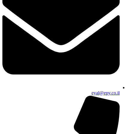
eyal@epy.co.il