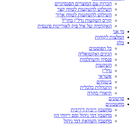
הכרות עם המוצרים הפנסיוניים
השילוש להשקעות לטווח קצר
השילוש להשקעות לטווח ארוך
קורס השקעות נדל"ן בחו"ל
האקדמיה של איל פיק לאוריינות פיננסית
מי אני
המלצות לקוחות
בלוג
כל הפוסטים
הגיגים ואקטואליה
פנסיה והשתלמות
השקעות
נדל"ן
אשראי
ביטוחים
התנהלות כלכלית
תיאורי מקרה
סרטונים
מחשבונים
מחשבון ריבית ד'ריבית
מחשבון דמי ניהול ומס ריווחי הון
מחשבון השוואת דמי ניהול