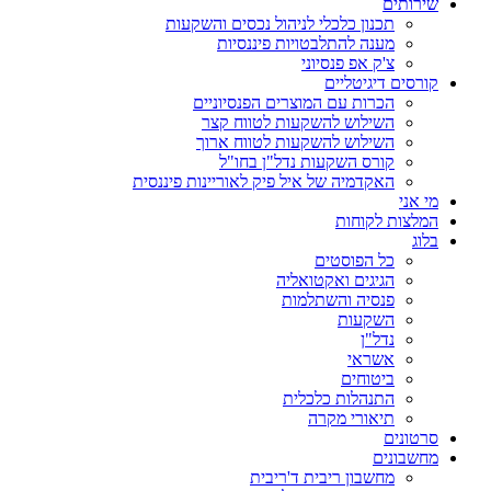
שירותים
תכנון כלכלי לניהול נכסים והשקעות
מענה להתלבטויות פיננסיות
צ'ק אפ פנסיוני
קורסים דיגיטליים
הכרות עם המוצרים הפנסיוניים
השילוש להשקעות לטווח קצר
השילוש להשקעות לטווח ארוך
קורס השקעות נדל"ן בחו"ל
האקדמיה של איל פיק לאוריינות פיננסית
מי אני
המלצות לקוחות
בלוג
כל הפוסטים
הגיגים ואקטואליה
פנסיה והשתלמות
השקעות
נדל"ן
אשראי
ביטוחים
התנהלות כלכלית
תיאורי מקרה
סרטונים
מחשבונים
מחשבון ריבית ד'ריבית