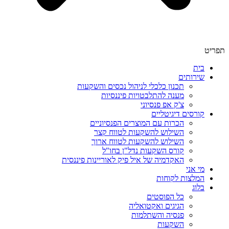
תפריט
בית
שירותים
תכנון כלכלי לניהול נכסים והשקעות
מענה להתלבטויות פיננסיות
צ'ק אפ פנסיוני
קורסים דיגיטליים
הכרות עם המוצרים הפנסיוניים
השילוש להשקעות לטווח קצר
השילוש להשקעות לטווח ארוך
קורס השקעות נדל"ן בחו"ל
האקדמיה של איל פיק לאוריינות פיננסית
מי אני
המלצות לקוחות
בלוג
כל הפוסטים
הגיגים ואקטואליה
פנסיה והשתלמות
השקעות