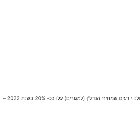
כלומר, למרות ההבטחות שהשקעה בקרן ריט עשויה להיות חלופה ראויה ואף נוחה יותר להשקעה ישירה בנכס, המציאות שונה בתכלית. כולנו יודעים שמחירי הנדל"ן (למגורים) עלו בכ- 20% בשנת 2022 –