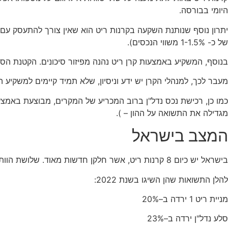
היומי בבורסה.
יתרון נוסף שנותנת השקעה בקרנות ריט הוא שאין צורך להתעסק עם ה
של כ- 1-1.5% משווי הנכסים).
בנוסף, המשקיע באמצעות קרן ריט נהנה מפיזור סיכונים. הקטנת הסי
מעבר לכך, למנהלי הקרן יש ידע וניסיון, שלא תמיד קיימים למשקיע ה
כמו כן, רכישת נכס נדל"ן ברוב המכריע של המקרים, מבוצעת באמצעו
מגדילה את התשואה על ההון – ).
המצב בישראל
בישראל יש כיום 8 קרנות ריט, אשר חלקן חדשות מאוד. שלושת הוותיקות הן ריט 1, סלע נדל"ן ומניבים אשר משקיעות במשרדים ובנדל"ן מסחרי.
להלן התשואות שהן השיגו בשנת 2022:
מניית ריט 1 ירדה ב–20%
סלע נדל"ן ירדה ב–23%