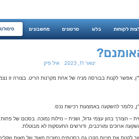
מי אני
המלצות לקוחות
בלוג
סרטונים
מחשבוני
צות לקוחות
בלוג
סרטונים
מחשבונים
סימולטו
האומנם?
ינואר 11, 2023
איל פיק
ן. אפשר לקנות בבורסה מניה של אחת מקרנות הריט. בצורה זו נצמ
ן, כלומר להשקעה באמצעות רכישת נכס.
ת – הצורך בהון עצמי גדול, ושנית – נזילות נמוכה. בסכום של פחו
השקעה ארוכים ומורכבים, ודורשים התעסקות לא מבוטלת.
ר לקנות את מניות הקרן גם בסכומים נמוכים מאוד של מאות שקלים ב