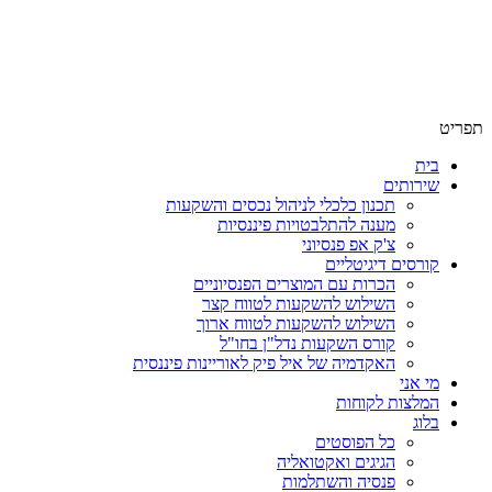
תפריט
בית
שירותים
תכנון כלכלי לניהול נכסים והשקעות
מענה להתלבטויות פיננסיות
צ'ק אפ פנסיוני
קורסים דיגיטליים
הכרות עם המוצרים הפנסיוניים
השילוש להשקעות לטווח קצר
השילוש להשקעות לטווח ארוך
קורס השקעות נדל"ן בחו"ל
האקדמיה של איל פיק לאוריינות פיננסית
מי אני
המלצות לקוחות
בלוג
כל הפוסטים
הגיגים ואקטואליה
פנסיה והשתלמות