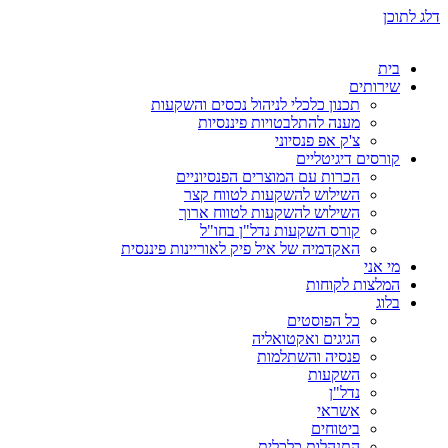
דלג לתוכן
בית
שירותים
תכנון כלכלי לניהול נכסים והשקעות
מענה להתלבטויות פיננסיות
צ'ק אפ פנסיוני
קורסים דיגיטליים
הכרות עם המוצרים הפנסיוניים
השילוש להשקעות לטווח קצר
השילוש להשקעות לטווח ארוך
קורס השקעות נדל"ן בחו"ל
האקדמיה של איל פיק לאוריינות פיננסית
מי אני
המלצות לקוחות
בלוג
כל הפוסטים
הגיגים ואקטואליה
פנסיה והשתלמות
השקעות
נדל"ן
אשראי
ביטוחים
התנהלות כלכלית