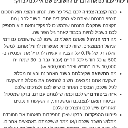
ריכזתי עבורכם את הדברים החשובים שכדאי לכם לבדוק:
כמה
קצבה צפויה
לכם בגיל פרישה. הנתון המוצג הוא הסכום
הצפוי בהנחה שאתם לא מפקידים יותר. חשוב להבין מה
הקצבה שתקבלו בהנחה שתמשיכו להפקיד והאם היא תספיק
לכם בשביל לחיות בכבוד לאחר גיל הפרישה.
מה
דמי הניהול
שאתם משלמים. שימו לב שרשומים גם דמי
הניהול הממוצעים. שווה לבדוק אפשרות להוזיל אותם. למשל
הוזלה רק של 0.1% על הצבירה עשויה להגדיל את הפנסיה ב-
500 ₪ כל חודש לכל החיים (עבור גבר בן 30 שמרוויח
10,000 ש"ח בחודש וצבר 500,000 ₪).
מה
התשואה
שקיבלתם בשנה האחרונה ובאיזה מסלול
השקעה אתם נמצאים. חשוב להתאים את מסלול ההשקעה
לגיל שלכם, הנכסים האחרים שיש לכם ולצרכים שלכם.
איזה
ביטוחים
יש לכם וכמה שילמתם עבורם. בדקו שמסלול
הביטוח תואם למצבכם המשפחתי, ההשקעות והנכסים
האחרים שיש לכם והצרכים שלכם.
פירוט ההפקדות
. בדקו שאכן ההפקדות תואמות את ההורדה
מתלוש השכר שלכם ו/או ממה ששילמתם באמצעים אחרים.