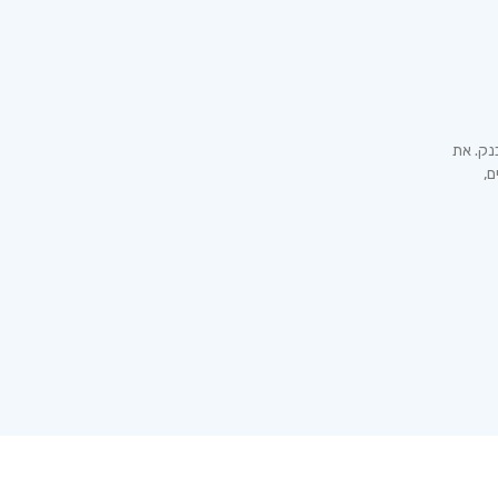
נק. את
ם,