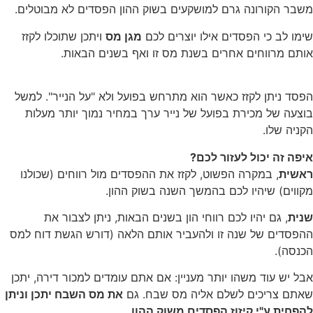
משבר הקורונה גרם למושקעים בשוק ההון הפסדים לא מבוטלים.
שימו לב כי הפסדים אילו יוצרים לכם
מגן מס
ויתכן שתוכלו לקזז
אותם מרווחים אחרים בשנת מס זו ואף בשנים הבאות.
הפסד ניתן לקזז כאשר הוא מתרחש בפועל ולא "על הנייר". למשל
בוצעה של מכירת בפועל של נייר ערך במחיר נמוך יותר מעלות
הקניה שלו.
איפה זה יכול לעזור לכם?
ראשית
, במקרה הפשוט, לקזז את ההפסדים מול רווחים (שכולנו
מקווים) שיהיו לכם בהמשך השנה בשוק ההון.
שנית
, גם יהיו לכם רווחי הון בשנים הבאות, ניתן לצבור את
ההפסדים של שנה זו ולהעביר אותם הלאה (דורש הגשת דוח למס
הכנסה).
אבל יש עוד משהו יותר מעניין: אם אתם עומדים למכור דירה, יתכן
שאתם צריכים לשלם אליה מס שבח. גם
את מס השבח יתכן וניתן
להפחית ע"י קיזוז הפסדים משוק ההון
.