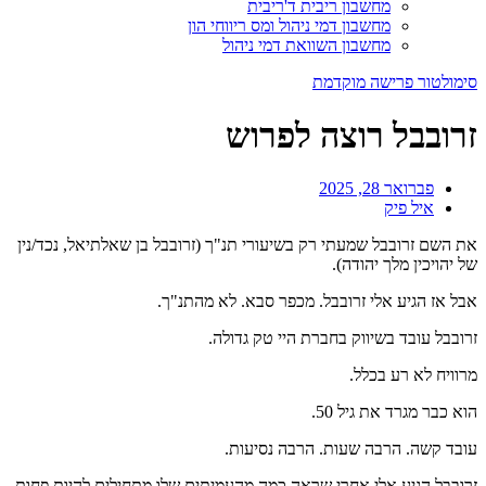
מחשבון ריבית ד'ריבית
מחשבון דמי ניהול ומס ריווחי הון
מחשבון השוואת דמי ניהול
סימולטור פרישה מוקדמת
זרובבל רוצה לפרוש
פברואר 28, 2025
איל פיק
את השם זרובבל שמעתי רק בשיעורי תנ"ך (זרובבל בן שאלתיאל, נכד/נין
של יהויכין מלך יהודה).
אבל אז הגיע אלי זרובבל. מכפר סבא. לא מהתנ"ך.
זרובבל עובד בשיווק בחברת היי טק גדולה.
מרוויח לא רע בכלל.
הוא כבר מגרד את גיל 50.
עובד
קשה. הרבה שעות. הרבה נסיעות.
זרובבל הגיע אלי אחרי שראה כמה מהעמיתים שלו מתחילים להיות פחות