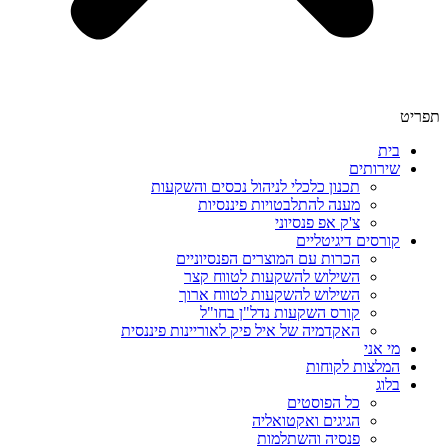
תפריט
בית
שירותים
תכנון כלכלי לניהול נכסים והשקעות
מענה להתלבטויות פיננסיות
צ'ק אפ פנסיוני
קורסים דיגיטליים
הכרות עם המוצרים הפנסיוניים
השילוש להשקעות לטווח קצר
השילוש להשקעות לטווח ארוך
קורס השקעות נדל"ן בחו"ל
האקדמיה של איל פיק לאוריינות פיננסית
מי אני
המלצות לקוחות
בלוג
כל הפוסטים
הגיגים ואקטואליה
פנסיה והשתלמות