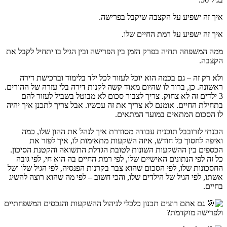
איך זה ישפיע על הקצבה שיקבל בפרישה.
איך זה ישפיע על רמת החיים שלו.
ממה המשפחה תחיה בפרק הזמן בין הפרישה ובין הגיל בו יתחיל לקבל את
הקצבה.
ולא רק זה – גם בכמה הוא יוכל לעזור לכל ילד בלימוד וברכישת דירה
ראשונה. כן, ברור לו שהיום מאוד קשה לקנות דירה בלי עזרה של ההורים.
3 ילדים זה לא צחוק. צריך לצבור סכום לא מבוטל בשביל לעזור להם
בתחילת החיים. אומנם לא צריך את זה עכשיו. אבל צריך לתכנן איך יהיה
לו הסכום המתאים במועד המתאים.
הכנתי לזרובבל תוכנית עבודה מסודרת איך לנהל את ההון שלו, כמה
ואיפה לחסוך כל חודש, איזה השקעות מתאימות לו, איך לפזר את
הכספים בין ההשקעות השונות לטובת הגדלת התשואה והקטנת הסיכון.
כל זה לפי הנתונים האישיים שלו, לפי רמת החיים בה הוא חי, לפי גובה
החסכונות שלו, לפי הסכום שהוא צבר בקרנות הפנסיה, לפי הגיל שלו ושל
אשתו, לפי הגיל של הילדים שלו, והכי חשוב – לפי מה שהוא רוצה להשיג
בחיים.
גם אתם רוצים תכנון כלכלי לניהול ההשקעות והנכסים המשפחתיים
ולפרישה מוקדמת?