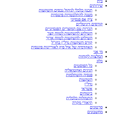
בית
שירותים
תכנון כלכלי לניהול נכסים והשקעות
מענה להתלבטויות פיננסיות
צ'ק אפ פנסיוני
קורסים דיגיטליים
הכרות עם המוצרים הפנסיוניים
השילוש להשקעות לטווח קצר
השילוש להשקעות לטווח ארוך
קורס השקעות נדל"ן בחו"ל
האקדמיה של איל פיק לאוריינות פיננסית
מי אני
המלצות לקוחות
בלוג
כל הפוסטים
הגיגים ואקטואליה
פנסיה והשתלמות
השקעות
נדל"ן
אשראי
ביטוחים
התנהלות כלכלית
תיאורי מקרה
סרטונים
מחשבונים