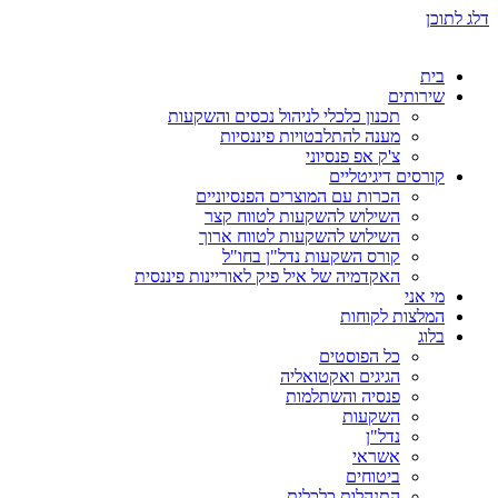
דלג לתוכן
בית
שירותים
תכנון כלכלי לניהול נכסים והשקעות
מענה להתלבטויות פיננסיות
צ'ק אפ פנסיוני
קורסים דיגיטליים
הכרות עם המוצרים הפנסיוניים
השילוש להשקעות לטווח קצר
השילוש להשקעות לטווח ארוך
קורס השקעות נדל"ן בחו"ל
האקדמיה של איל פיק לאוריינות פיננסית
מי אני
המלצות לקוחות
בלוג
כל הפוסטים
הגיגים ואקטואליה
פנסיה והשתלמות
השקעות
נדל"ן
אשראי
ביטוחים
התנהלות כלכלית