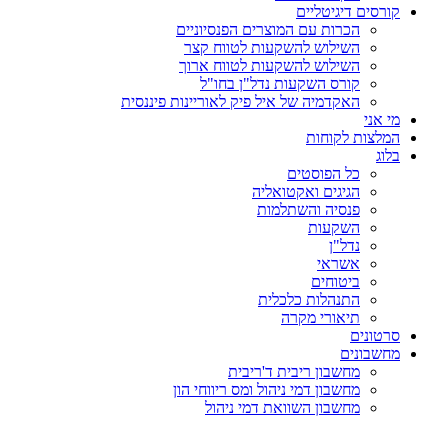
קורסים דיגיטליים
הכרות עם המוצרים הפנסיוניים
השילוש להשקעות לטווח קצר
השילוש להשקעות לטווח ארוך
קורס השקעות נדל"ן בחו"ל
האקדמיה של איל פיק לאוריינות פיננסית
מי אני
המלצות לקוחות
בלוג
כל הפוסטים
הגיגים ואקטואליה
פנסיה והשתלמות
השקעות
נדל"ן
אשראי
ביטוחים
התנהלות כלכלית
תיאורי מקרה
סרטונים
מחשבונים
מחשבון ריבית ד'ריבית
מחשבון דמי ניהול ומס ריווחי הון
מחשבון השוואת דמי ניהול