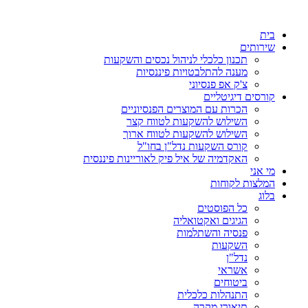
דלג
לתוכן
בית
שירותים
תכנון כלכלי לניהול נכסים והשקעות
מענה להתלבטויות פיננסיות
צ'ק אפ פנסיוני
קורסים דיגיטליים
הכרות עם המוצרים הפנסיוניים
השילוש להשקעות לטווח קצר
השילוש להשקעות לטווח ארוך
קורס השקעות נדל"ן בחו"ל
האקדמיה של איל פיק לאוריינות פיננסית
מי אני
המלצות לקוחות
בלוג
כל הפוסטים
הגיגים ואקטואליה
פנסיה והשתלמות
השקעות
נדל"ן
אשראי
ביטוחים
התנהלות כלכלית
תיאורי מקרה