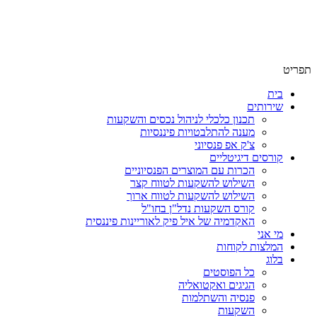
תפריט
בית
שירותים
תכנון כלכלי לניהול נכסים והשקעות
מענה להתלבטויות פיננסיות
צ'ק אפ פנסיוני
קורסים דיגיטליים
הכרות עם המוצרים הפנסיוניים
השילוש להשקעות לטווח קצר
השילוש להשקעות לטווח ארוך
קורס השקעות נדל"ן בחו"ל
האקדמיה של איל פיק לאוריינות פיננסית
מי אני
המלצות לקוחות
בלוג
כל הפוסטים
הגיגים ואקטואליה
פנסיה והשתלמות
השקעות