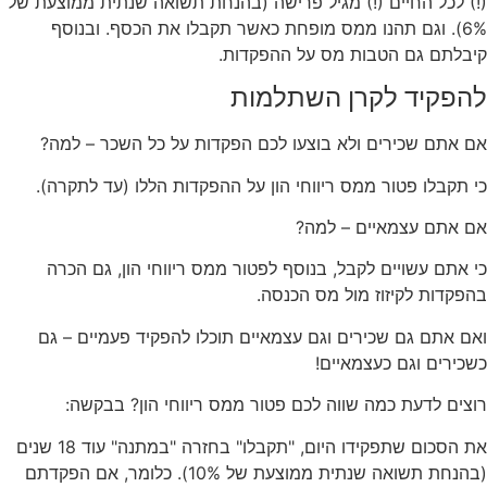
(!) לכל החיים (!) מגיל פרישה (בהנחת תשואה שנתית ממוצעת של
6%). וגם תהנו ממס מופחת כאשר תקבלו את הכסף. ובנוסף
קיבלתם גם הטבות מס על ההפקדות.
להפקיד לקרן השתלמות
אם אתם שכירים ולא בוצעו לכם הפקדות על כל השכר – למה?
כי תקבלו פטור ממס ריווחי הון על ההפקדות הללו (עד לתקרה).
אם אתם עצמאיים – למה?
כי אתם עשויים לקבל, בנוסף לפטור ממס ריווחי הון, גם הכרה
בהפקדות לקיזוז מול מס הכנסה.
ואם אתם גם שכירים וגם עצמאיים תוכלו להפקיד פעמיים – גם
כשכירים וגם כעצמאיים!
רוצים לדעת כמה שווה לכם פטור ממס ריווחי הון? בבקשה:
את הסכום שתפקידו היום, "תקבלו" בחזרה "במתנה" עוד 18 שנים
(בהנחת תשואה שנתית ממוצעת של 10%). כלומר, אם הפקדתם