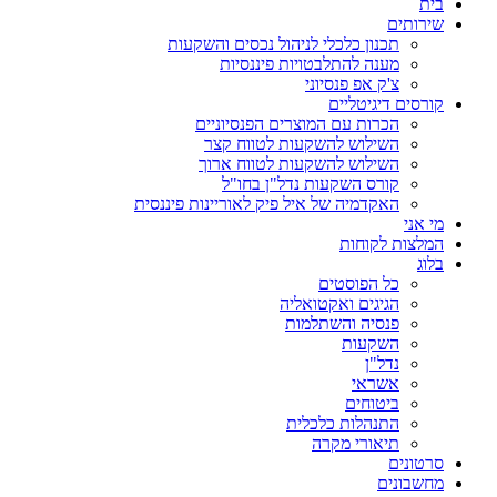
בית
שירותים
תכנון כלכלי לניהול נכסים והשקעות
מענה להתלבטויות פיננסיות
צ'ק אפ פנסיוני
קורסים דיגיטליים
הכרות עם המוצרים הפנסיוניים
השילוש להשקעות לטווח קצר
השילוש להשקעות לטווח ארוך
קורס השקעות נדל"ן בחו"ל
האקדמיה של איל פיק לאוריינות פיננסית
מי אני
המלצות לקוחות
בלוג
כל הפוסטים
הגיגים ואקטואליה
פנסיה והשתלמות
השקעות
נדל"ן
אשראי
ביטוחים
התנהלות כלכלית
תיאורי מקרה
סרטונים
מחשבונים