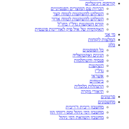
קורסים דיגיטליים
הכרות עם המוצרים הפנסיוניים
השילוש להשקעות לטווח קצר
השילוש להשקעות לטווח ארוך
קורס השקעות נדל"ן בחו"ל
האקדמיה של איל פיק לאוריינות פיננסית
מי אני
המלצות לקוחות
בלוג
כל הפוסטים
הגיגים ואקטואליה
פנסיה והשתלמות
השקעות
נדל"ן
אשראי
ביטוחים
התנהלות כלכלית
תיאורי מקרה
סרטונים
מחשבונים
מחשבון ריבית ד'ריבית
מחשבון דמי ניהול ומס ריווחי הון
מחשבון השוואת דמי ניהול