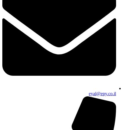
eyal@epy.co.il