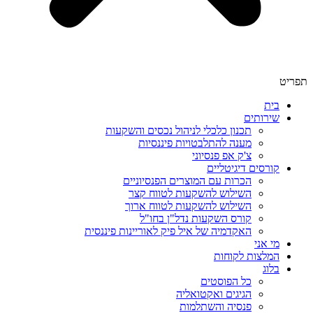
תפריט
בית
שירותים
תכנון כלכלי לניהול נכסים והשקעות
מענה להתלבטויות פיננסיות
צ'ק אפ פנסיוני
קורסים דיגיטליים
הכרות עם המוצרים הפנסיוניים
השילוש להשקעות לטווח קצר
השילוש להשקעות לטווח ארוך
קורס השקעות נדל"ן בחו"ל
האקדמיה של איל פיק לאוריינות פיננסית
מי אני
המלצות לקוחות
בלוג
כל הפוסטים
הגיגים ואקטואליה
פנסיה והשתלמות