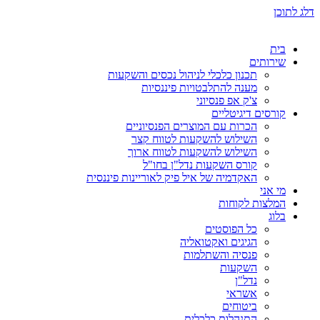
דלג לתוכן
בית
שירותים
תכנון כלכלי לניהול נכסים והשקעות
מענה להתלבטויות פיננסיות
צ'ק אפ פנסיוני
קורסים דיגיטליים
הכרות עם המוצרים הפנסיוניים
השילוש להשקעות לטווח קצר
השילוש להשקעות לטווח ארוך
קורס השקעות נדל"ן בחו"ל
האקדמיה של איל פיק לאוריינות פיננסית
מי אני
המלצות לקוחות
בלוג
כל הפוסטים
הגיגים ואקטואליה
פנסיה והשתלמות
השקעות
נדל"ן
אשראי
ביטוחים
התנהלות כלכלית