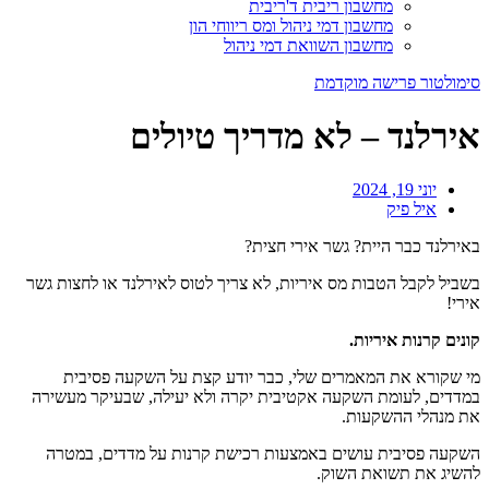
מחשבון ריבית ד'ריבית
מחשבון דמי ניהול ומס ריווחי הון
מחשבון השוואת דמי ניהול
סימולטור פרישה מוקדמת
אירלנד – לא מדריך טיולים
יוני 19, 2024
איל פיק
באירלנד כבר היית? גשר אירי חצית?
בשביל לקבל הטבות מס איריות, לא צריך לטוס לאירלנד או לחצות גשר
אירי!
קונים קרנות איריות.
מי שקורא את המאמרים שלי, כבר יודע קצת על השקעה פסיבית
במדדים, לעומת השקעה אקטיבית יקרה ולא יעילה, שבעיקר מעשירה
את מנהלי ההשקעות.
השקעה פסיבית עושים באמצעות רכישת קרנות על מדדים, במטרה
להשיג את תשואת השוק.