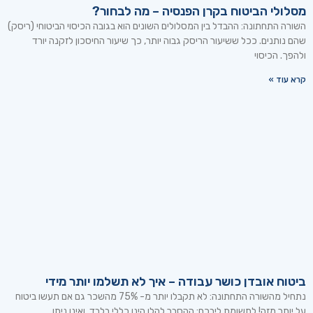
מסלולי הביטוח בקרן הפנסיה – מה לבחור?
השורה התחתונה: ההבדל בין המסלולים השונים הוא בגובה הכיסוי הביטוחי (ריסק)
שהם נותנים. ככל ששיעור הריסק גבוה יותר, כך שיעור החיסכון לזקנה יורד
ולהפך. הכיסוי
קרא עוד »
ביטוח אובדן כושר עבודה – איך לא תשלמו יותר מידי
נתחיל מהשורה התחתונה: לא תקבלו יותר מ- 75% מהשכר גם אם תעשו ביטוח
על יותר מזה! לתשומת ליבכם: ההסבר להלן הינו כללי בלבד, ואינו ניתן