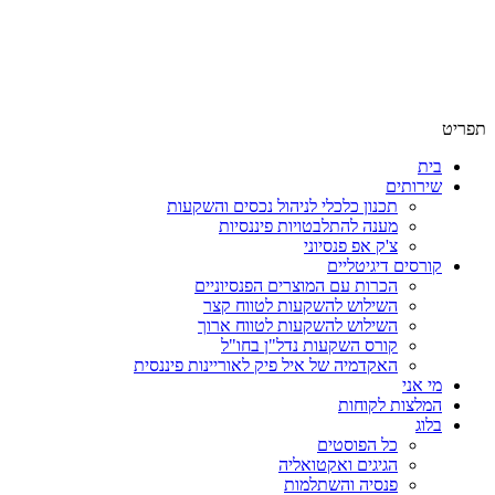
תפריט
בית
שירותים
תכנון כלכלי לניהול נכסים והשקעות
מענה להתלבטויות פיננסיות
צ'ק אפ פנסיוני
קורסים דיגיטליים
הכרות עם המוצרים הפנסיוניים
השילוש להשקעות לטווח קצר
השילוש להשקעות לטווח ארוך
קורס השקעות נדל"ן בחו"ל
האקדמיה של איל פיק לאוריינות פיננסית
מי אני
המלצות לקוחות
בלוג
כל הפוסטים
הגיגים ואקטואליה
פנסיה והשתלמות