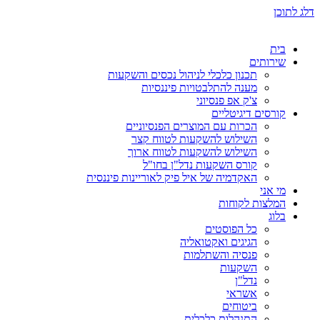
דלג לתוכן
בית
שירותים
תכנון כלכלי לניהול נכסים והשקעות
מענה להתלבטויות פיננסיות
צ'ק אפ פנסיוני
קורסים דיגיטליים
הכרות עם המוצרים הפנסיוניים
השילוש להשקעות לטווח קצר
השילוש להשקעות לטווח ארוך
קורס השקעות נדל"ן בחו"ל
האקדמיה של איל פיק לאוריינות פיננסית
מי אני
המלצות לקוחות
בלוג
כל הפוסטים
הגיגים ואקטואליה
פנסיה והשתלמות
השקעות
נדל"ן
אשראי
ביטוחים
התנהלות כלכלית