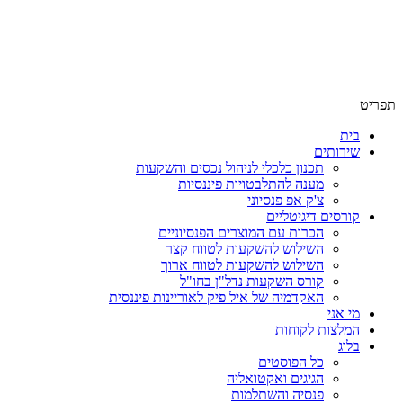
תפריט
בית
שירותים
תכנון כלכלי לניהול נכסים והשקעות
מענה להתלבטויות פיננסיות
צ'ק אפ פנסיוני
קורסים דיגיטליים
הכרות עם המוצרים הפנסיוניים
השילוש להשקעות לטווח קצר
השילוש להשקעות לטווח ארוך
קורס השקעות נדל"ן בחו"ל
האקדמיה של איל פיק לאוריינות פיננסית
מי אני
המלצות לקוחות
בלוג
כל הפוסטים
הגיגים ואקטואליה
פנסיה והשתלמות