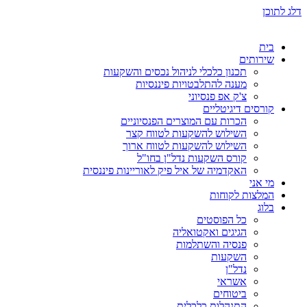
דלג לתוכן
בית
שירותים
תכנון כלכלי לניהול נכסים והשקעות
מענה להתלבטויות פיננסיות
צ'ק אפ פנסיוני
קורסים דיגיטליים
הכרות עם המוצרים הפנסיוניים
השילוש להשקעות לטווח קצר
השילוש להשקעות לטווח ארוך
קורס השקעות נדל"ן בחו"ל
האקדמיה של איל פיק לאוריינות פיננסית
מי אני
המלצות לקוחות
בלוג
כל הפוסטים
הגיגים ואקטואליה
פנסיה והשתלמות
השקעות
נדל"ן
אשראי
ביטוחים
התנהלות כלכלית