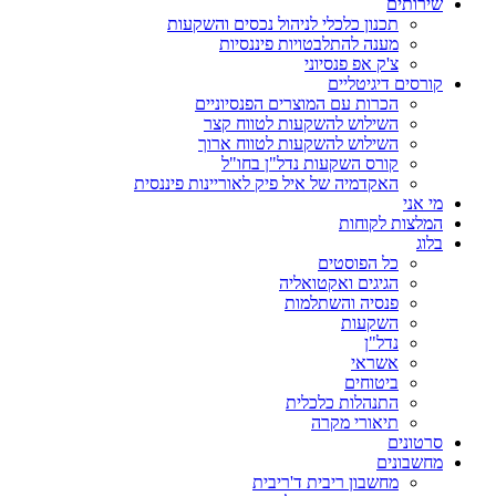
שירותים
תכנון כלכלי לניהול נכסים והשקעות
מענה להתלבטויות פיננסיות
צ'ק אפ פנסיוני
קורסים דיגיטליים
הכרות עם המוצרים הפנסיוניים
השילוש להשקעות לטווח קצר
השילוש להשקעות לטווח ארוך
קורס השקעות נדל"ן בחו"ל
האקדמיה של איל פיק לאוריינות פיננסית
מי אני
המלצות לקוחות
בלוג
כל הפוסטים
הגיגים ואקטואליה
פנסיה והשתלמות
השקעות
נדל"ן
אשראי
ביטוחים
התנהלות כלכלית
תיאורי מקרה
סרטונים
מחשבונים
מחשבון ריבית ד'ריבית