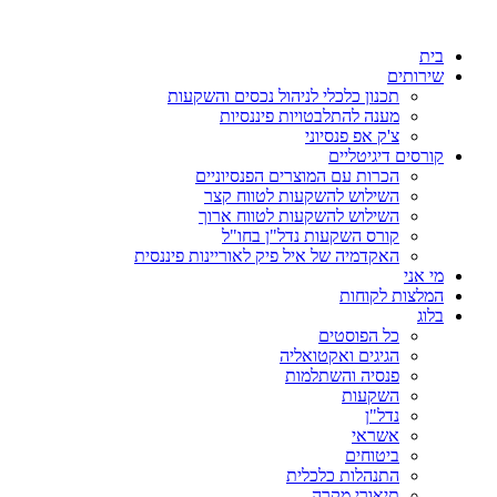
דלג
לתוכן
בית
שירותים
תכנון כלכלי לניהול נכסים והשקעות
מענה להתלבטויות פיננסיות
צ'ק אפ פנסיוני
קורסים דיגיטליים
הכרות עם המוצרים הפנסיוניים
השילוש להשקעות לטווח קצר
השילוש להשקעות לטווח ארוך
קורס השקעות נדל"ן בחו"ל
האקדמיה של איל פיק לאוריינות פיננסית
מי אני
המלצות לקוחות
בלוג
כל הפוסטים
הגיגים ואקטואליה
פנסיה והשתלמות
השקעות
נדל"ן
אשראי
ביטוחים
התנהלות כלכלית
תיאורי מקרה