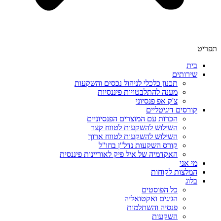
תפריט
בית
שירותים
תכנון כלכלי לניהול נכסים והשקעות
מענה להתלבטויות פיננסיות
צ'ק אפ פנסיוני
קורסים דיגיטליים
הכרות עם המוצרים הפנסיוניים
השילוש להשקעות לטווח קצר
השילוש להשקעות לטווח ארוך
קורס השקעות נדל"ן בחו"ל
האקדמיה של איל פיק לאוריינות פיננסית
מי אני
המלצות לקוחות
בלוג
כל הפוסטים
הגיגים ואקטואליה
פנסיה והשתלמות
השקעות