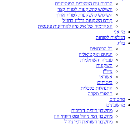
הכרות עם המוצרים הפנסיוניים
השילוש להשקעות לטווח קצר
השילוש להשקעות לטווח ארוך
קורס השקעות נדל"ן בחו"ל
האקדמיה של איל פיק לאוריינות פיננסית
מי אני
המלצות לקוחות
בלוג
כל הפוסטים
הגיגים ואקטואליה
פנסיה והשתלמות
השקעות
נדל"ן
אשראי
ביטוחים
התנהלות כלכלית
תיאורי מקרה
סרטונים
מחשבונים
מחשבון ריבית ד'ריבית
מחשבון דמי ניהול ומס ריווחי הון
מחשבון השוואת דמי ניהול