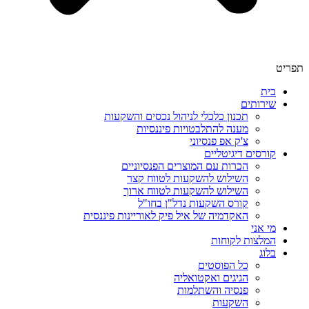
תפריט
בית
שירותים
תכנון כלכלי לניהול נכסים והשקעות
מענה להתלבטויות פיננסיות
צ'ק אפ פנסיוני
קורסים דיגיטליים
הכרות עם המוצרים הפנסיוניים
השילוש להשקעות לטווח קצר
השילוש להשקעות לטווח ארוך
קורס השקעות נדל"ן בחו"ל
האקדמיה של איל פיק לאוריינות פיננסית
מי אני
המלצות לקוחות
בלוג
כל הפוסטים
הגיגים ואקטואליה
פנסיה והשתלמות
השקעות