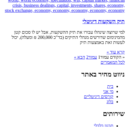
תיק השקעות דיגיטלי
למי שרוצה שינהלו עבורו את תיק ההשקעות, אבל יש לו סכום קטן
מהמינימום שדורשים מנהלי התיקים (בד"כ 200,000 ₪ ומעלה), יכול
לעשות זאת באמצעות תיק
קרא עוד »
« הקודם
עמוד
1
עמוד
2
הבא »
לכל המאמרים
ניווט מהיר באתר
בית
מי אני
קורסים דיגיטליים
בלוג
שירותים
תכנון כלכלי