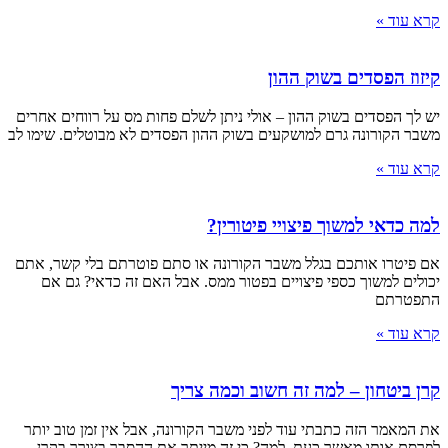
קרא עוד »
קיזוז הפסדים בשוק ההון
יש לך הפסדים בשוק ההון – אולי ניתן לשלם פחות מס על רווחים אחרים
משבר הקורונה גרם למושקעים בשוק ההון הפסדים לא מבוטלים. שימו לב
קרא עוד »
למה כדאי למשוך פיצויי פיטורין?
אם פיטרו אותכם בגלל משבר הקורונה או סתם פוטרתם בלי קשר, אתם
יכולים למשוך כספי פיצויים בפטור ממס. אבל האם זה כדאי? גם אם
התפטרתם
קרא עוד »
קרן ביטחון – למה זה חשוב וכמה צריך
את המאמר הזה כתבתי עוד לפני משבר הקורונה, אבל אין זמן טוב יותר
לפרסם אותו מאשר כעת. למה? כי זה מייתר את ההסבר בצורך בקרן