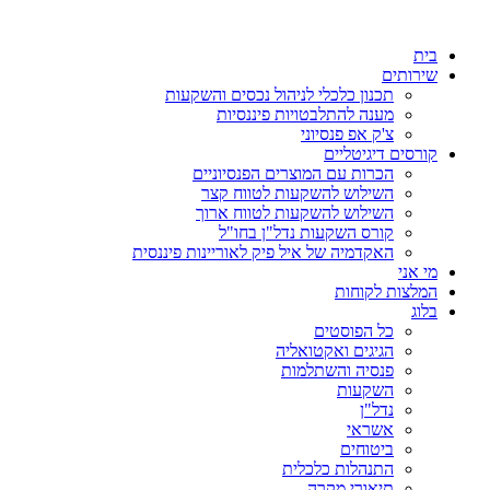
דלג
לתוכן
בית
שירותים
תכנון כלכלי לניהול נכסים והשקעות
מענה להתלבטויות פיננסיות
צ'ק אפ פנסיוני
קורסים דיגיטליים
הכרות עם המוצרים הפנסיוניים
השילוש להשקעות לטווח קצר
השילוש להשקעות לטווח ארוך
קורס השקעות נדל"ן בחו"ל
האקדמיה של איל פיק לאוריינות פיננסית
מי אני
המלצות לקוחות
בלוג
כל הפוסטים
הגיגים ואקטואליה
פנסיה והשתלמות
השקעות
נדל"ן
אשראי
ביטוחים
התנהלות כלכלית
תיאורי מקרה