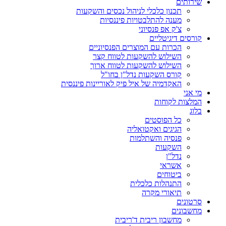
שירותים
תכנון כלכלי לניהול נכסים והשקעות
מענה להתלבטויות פיננסיות
צ'ק אפ פנסיוני
קורסים דיגיטליים
הכרות עם המוצרים הפנסיוניים
השילוש להשקעות לטווח קצר
השילוש להשקעות לטווח ארוך
קורס השקעות נדל"ן בחו"ל
האקדמיה של איל פיק לאוריינות פיננסית
מי אני
המלצות לקוחות
בלוג
כל הפוסטים
הגיגים ואקטואליה
פנסיה והשתלמות
השקעות
נדל"ן
אשראי
ביטוחים
התנהלות כלכלית
תיאורי מקרה
סרטונים
מחשבונים
מחשבון ריבית ד'ריבית