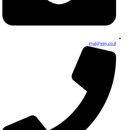
eyal@epy.co.il