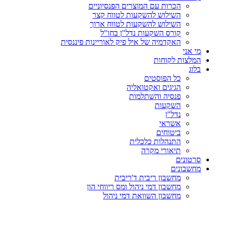
הכרות עם המוצרים הפנסיוניים
השילוש להשקעות לטווח קצר
השילוש להשקעות לטווח ארוך
קורס השקעות נדל"ן בחו"ל
האקדמיה של איל פיק לאוריינות פיננסית
מי אני
המלצות לקוחות
בלוג
כל הפוסטים
הגיגים ואקטואליה
פנסיה והשתלמות
השקעות
נדל"ן
אשראי
ביטוחים
התנהלות כלכלית
תיאורי מקרה
סרטונים
מחשבונים
מחשבון ריבית ד'ריבית
מחשבון דמי ניהול ומס ריווחי הון
מחשבון השוואת דמי ניהול