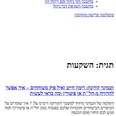
מחשבון דמי ניהול ומס ריווחי הון
מחשבון השוואת דמי ניהול
סימולטור פרישה מוקדמת
תגית: השקעות
וובמינר קורונה: רימון חייט ואיל פיק משוחחים – איך אפשר
להרוויח מ-חל"ת או פיטורין ומה כדאי לעשות
הקלטה של וובמינר מיוחד למשבר הקורונה דיברנו על: ? איך שומרים על
הכיסויים הביטוחיים והזכויות שלכם בפנסיה בזמן חל"ת או פיטורין? למה
מגיע לכם החזר ממס הכנסה